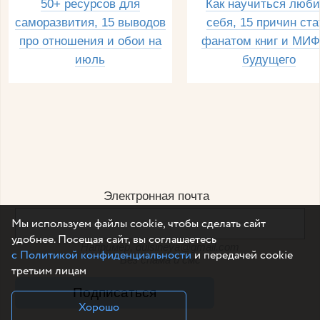
50+ ресурсов для
Как научиться люби
саморазвития, 15 выводов
себя, 15 причин ста
про отношения и обои на
фанатом книг и МИФ
июль
будущего
Электронная почта
Мы используем файлы cookie, чтобы сделать сайт
удобнее. Посещая сайт, вы соглашаетесь
Например, dulsineya@gmail.com
с Политикой конфиденциальности
и передачей cookie
Без спама и смс
третьим лицам
Подписаться
Хорошо