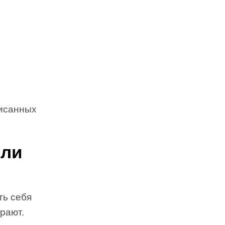
писанных
или
ть себя
грают.