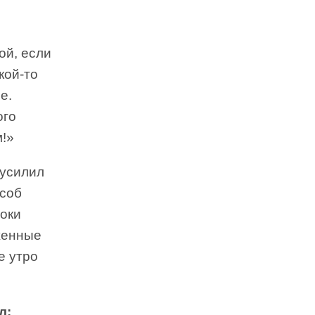
ой, если
кой-то
е.
ого
м!»
 усилил
особ
роки
женные
е утро
л: