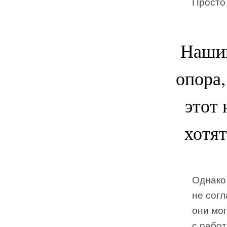
Просто 
Нашим
опора,
этот 
хотят
Однако 
не согл
они мог
с работ