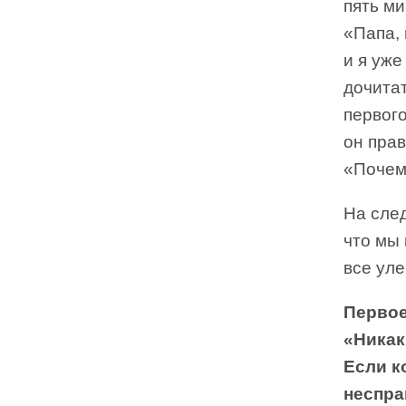
пять ми
«Папа, 
и я уже
дочитат
первого
он прав
«Почем
На сле
что мы 
все уле
Первое
«Никак
Если к
неспра