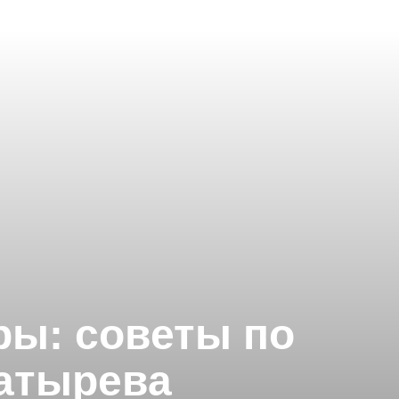
ры: советы по
атырева