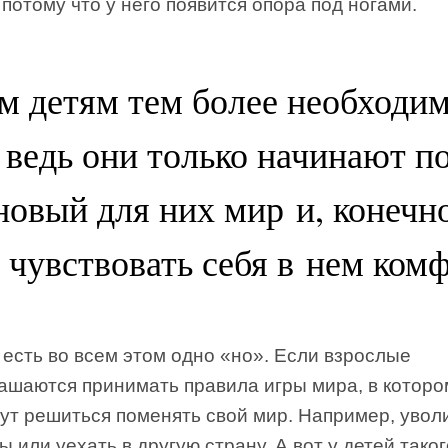
потому что у него появится опора под ногами.
 детям тем более необходим
 ведь они только начинают п
новый для них мир и, конечн
 чувствовать себя в нем ком
есть во всем этом одно «но». Если взрослые
ашаются принимать правила игры мира, в которо
ут решиться поменять свой мир. Например, увол
ы или уехать в другую страну. А вот у детей таког