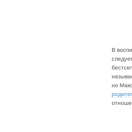
В восп
следует
бестсел
называ
но Макс
родите
отноше