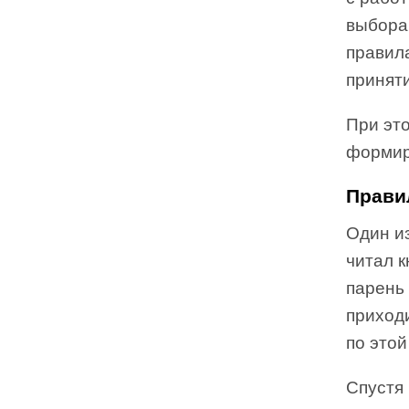
выбора,
правила
принят
При эт
формир
Прави
Один из
читал к
парень 
приходи
по этой
Спустя 