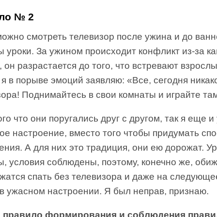
ло № 2
ожно смотреть телевизор после ужина и до ванн
 уроки. За ужином происходит конфликт из-за ка
 он разрастается до того, что встревают взрослы
 я в порыве эмоций заявляю: «Все, сегодня никак
ора! Поднимайтесь в свои комнаты и играйте та
го что они поругались друг с другом, так я еще и
ое настроение, вместо того чтобы придумать сп
ния. А для них это традиция, они ею дорожат. У
ы, условия соблюдены, поэтому, конечно же, оби
жатся спать без телевизора и даже на следующе
в ужасном настроении. Я был неправ, признаю.
 правило формирования и соблюдения прави