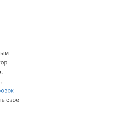
рым
тор
,
,
ровок
ть свое