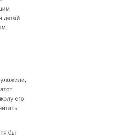
ашим
я детей
ым.
 уложили,
 этот
школу его
читать
отя бы