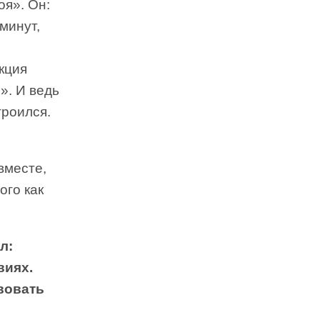
оя». Он:
минут,
кция
». И ведь
троился.
вместе,
ого как
л:
виях.
твовать