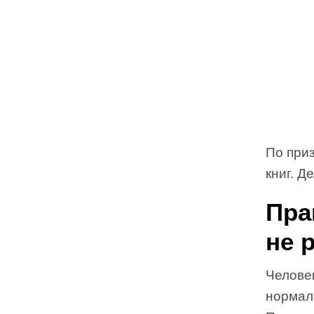
По приз
книг. Д
Пра
не 
Человек
нормаль