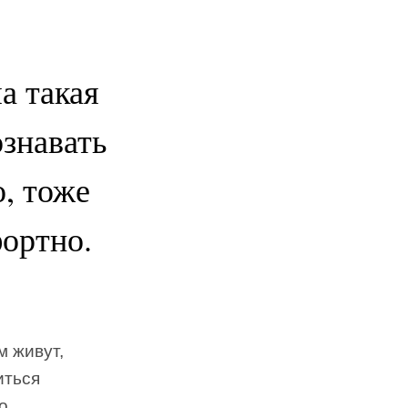
а такая
ознавать
о, тоже
фортно.
м живут,
иться
о