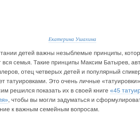
Екатерина Ушахина
итании детей важны незыблемые принципы, кото
 вся семья. Такие принципы Максим Батырев, ав
леров, отец четверых детей и популярный спикер
ет татуировками. Это очень личные «татуировки»
им решился показать их в своей книге
«45 татуи
ля»
, чтобы вы могли задуматься и сформулирова
ние к важным семейным вопросам.