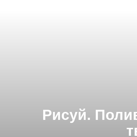
Рисуй. Поли
т