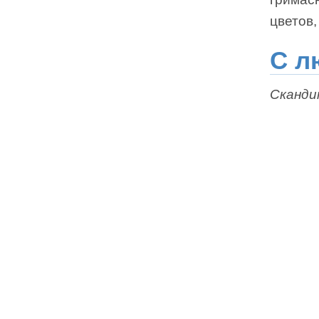
цветов,
С л
Сканди