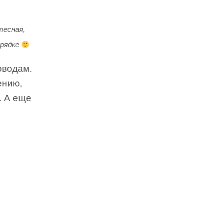
тесная,
орядке
оводам.
ению,
. А еще