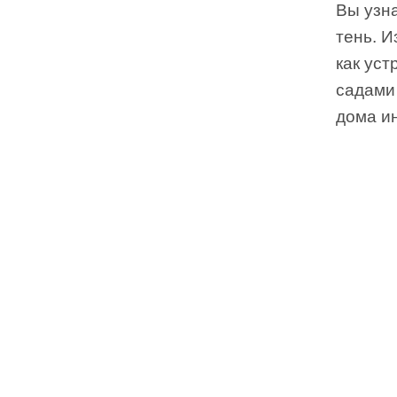
Вы узна
тень. И
как уст
садами 
дома ин