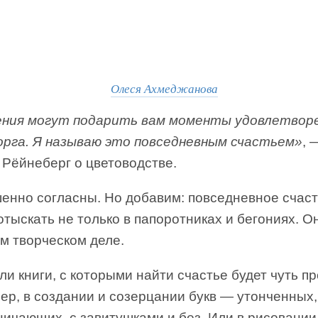
Олеся Ахмеджанова
ния могут подарить вам моменты удовлетвор
орга. Я называю это повседневным счастьем»
, 
 Рёйнеберг о цветоводстве.
енно согласны. Но добавим: повседневное счас
тыскать не только в папоротниках и бегониях. О
м творческом деле.
и книги, с которыми найти счастье будет чуть п
р, в создании и созерцании букв — утонченных,
ничающих, с завитушками и без. Или в рисовани