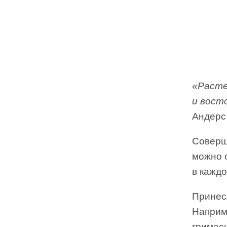
«Расте
и вост
Андерс
Соверш
можно о
в каждо
Принесл
Наприме
гримас