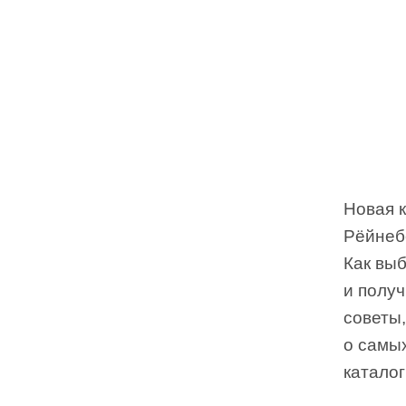
Новая 
Рёйнебе
Как выб
и получ
советы
о самы
каталог