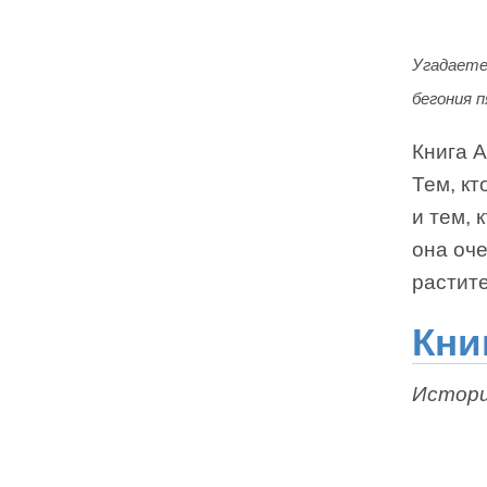
Угадаете
бегония п
Книга 
Тем, кт
и тем, 
она оч
растит
Кни
Истори