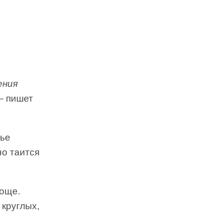
ения
— пишет
тье
но таится
роще.
 круглых,
и —