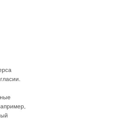
ерса
гласии.
чные
например,
лый