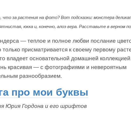
, что за растения на фото? Вот подсказки: монстера делика
ятнистая, юкка и, конечно, алоэ вера. Расставьте в верном п
Андерса — теплое и полное любви послание цвет
о только присматривается к своему первому раст
кто владеет основательной домашней коллекцией
ень красивая — с фотографиями и невероятным
ельным разнообразием.
га про мои буквы
я Юрия Гордона и его шрифтов