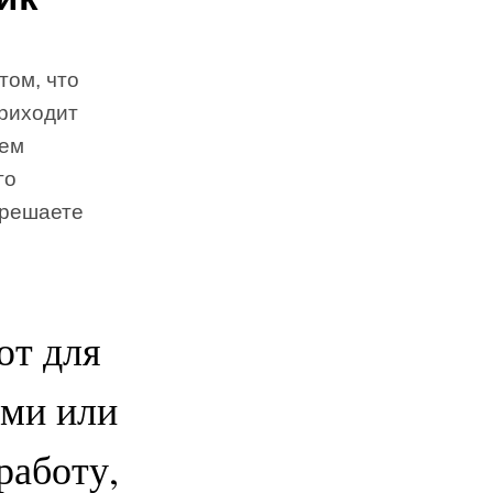
том, что
приходит
чем
го
 решаете
ют для
ами или
работу,