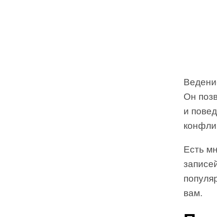
Ведени
Он поз
и пове
конфли
Есть мн
записей
популяр
вам.