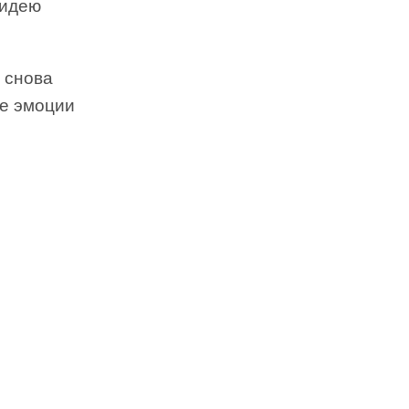
 идею
 снова
ые эмоции