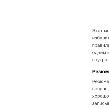
Этот м
избави
правил
одним и
внутри.
Резюм
Резюме
вопрос,
хорошо
записыв