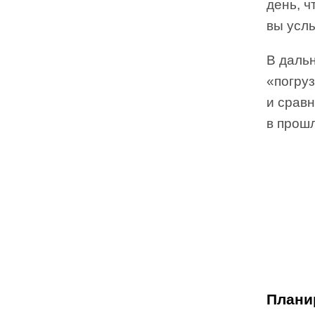
день, 
вы усл
В даль
«погруз
и срав
в прош
Плани