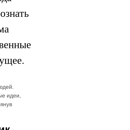
ознать
ма
твенные
дущее.
юдей.
ые идеи,
лянув
ик