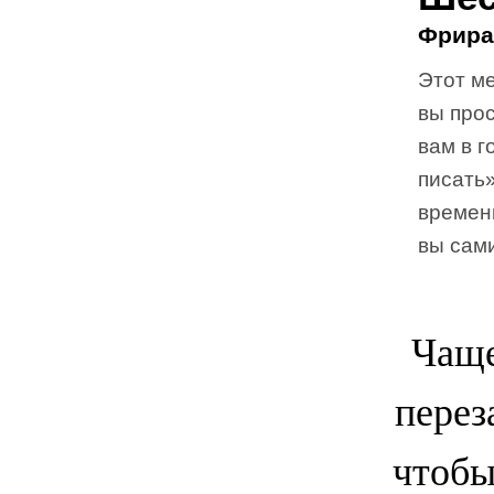
Фрира
Этот ме
вы прос
вам в г
писать»
временн
вы сам
Чаще
перез
чтобы