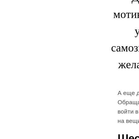
моти
самоз
жела
А еще 
Обраща
войти в
на вещ
Шес