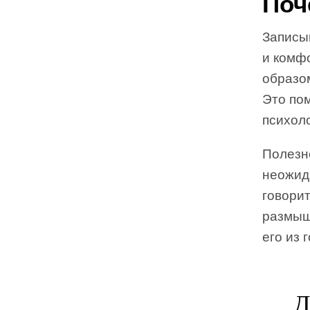
Поч
Записы
и комф
образом
Это пом
психол
Полезн
неожид
говорит
размышл
его из 
Д