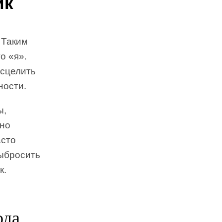
ик
 Таким
о «я».
исцелить
ности.
ы,
дно
асто
выбросить
к.
ода