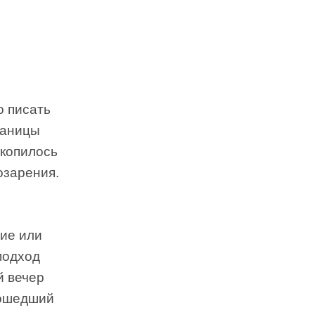
о писать
раницы
акопилось
озарения.
ие или
подход
й вечер
рошедший