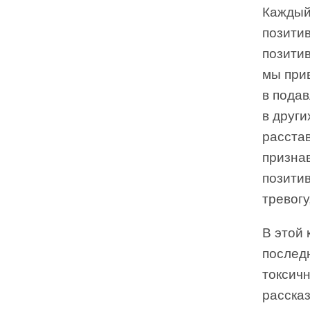
Каждый
позити
позити
мы прив
в подав
в други
расста
признав
позитив
тревогу
В этой 
послед
токсичн
расска