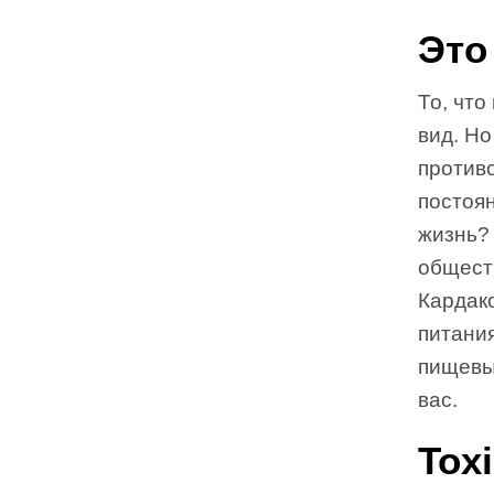
Это
То, что
вид. Но
против
постоян
жизнь?
общест
Кардак
питани
пищевы
вас.
Toxi