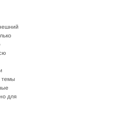
внешний
олько
о
всю
и
с темы
вые
но для