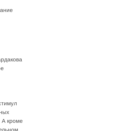
тание
ардакова
ое
о
стимул
тных
 А кроме
тельном