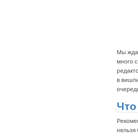
Мы ждал
много с
редакт
в вишли
очеред
Что
Рекоме
нельзя 