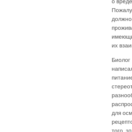
о вреде
Пожалуй
должно
прожив
имеющи
их вза
Биолог
написал
питани
стереот
разноо
распро
для осм
рецепт
того, 