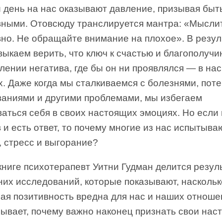
 день на нас оказывают давление, призывая быт
вными. Отовсюду транслируется мантра: «Мысли
вно. Не обращайте внимание на плохое». В резул
ыкаем верить, что ключ к счастью и благополуч
лении негатива, где бы он ни проявлялся — в нас
х. Даже когда мы сталкиваемся с болезнями, пот
ваниями и другими проблемами, мы избегаем
аться себя в своих настоящих эмоциях. Но если 
 и есть ответ, то почему многие из нас испытыва
, стресс и выгорание?
книге психотерапевт Уитни Гудман делится резул
них исследований, которые показывают, наскольк
ая позитивность вредна для нас и наших отноше
зывает, почему важно наконец признать свои нас