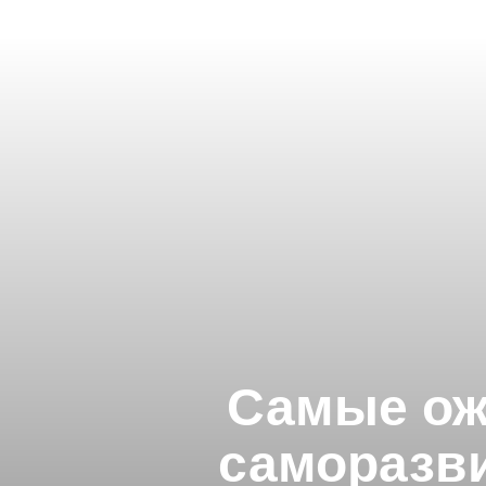
Самые ож
саморазви