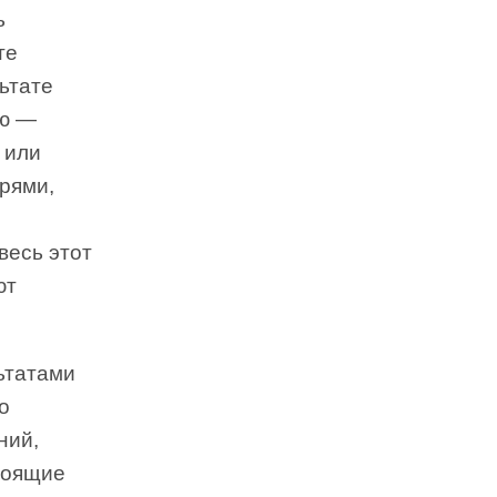
ь
те
ьтате
ию —
 или
ерями,
весь этот
ют
ьтатами
о
ний,
тоящие