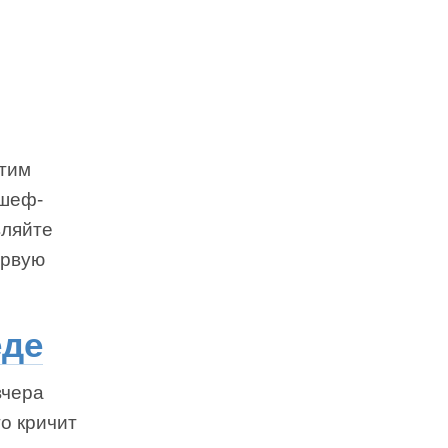
стим
 шеф-
вляйте
ервую
еде
вчера
то кричит