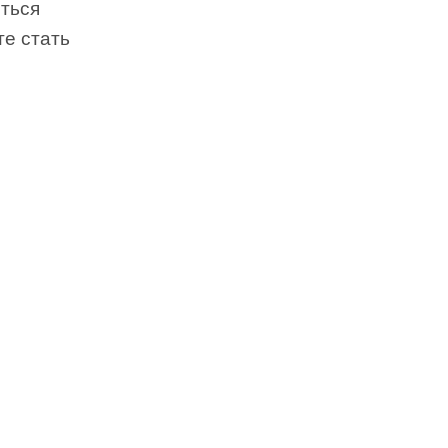
иться
те стать