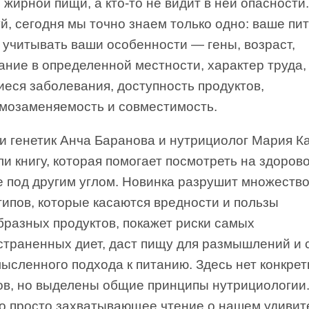
 жирной пищи, а кто-то не видит в ней опасности.
, сегодня мы точно знаем только одно: ваше пи
 учитывать ваши особенности — гены, возраст,
ание в определенной местности, характер труда,
еся заболевания, доступность продуктов,
имозаменяемость и совместимость.
 и генетик Анча Баранова и нутрициолог Мария К
и книгу, которая помогает посмотреть на здоров
е под другим углом. Новинка разрушит множеств
ипов, которые касаются вредности и пользы
бразных продуктов, покажет риски самых
страненных диет, даст пищу для размышлений и 
ысленного подхода к питанию. Здесь нет конкре
ов, но выделены общие принципы нутрициологии.
это просто захватывающее чтение о нашем удиви