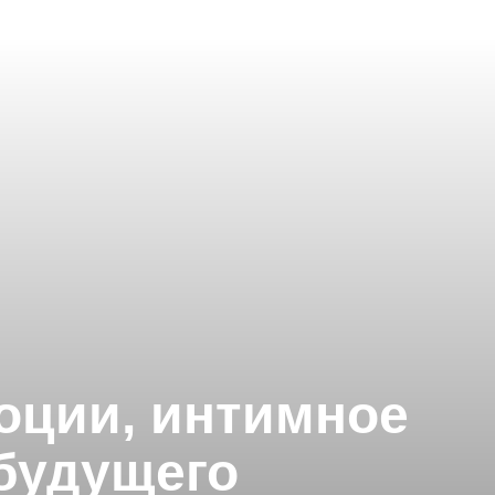
моции, интимное
будущего