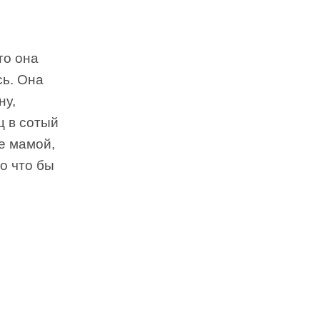
то она
сь. Она
ну,
ц в сотый
ее мамой,
о что бы