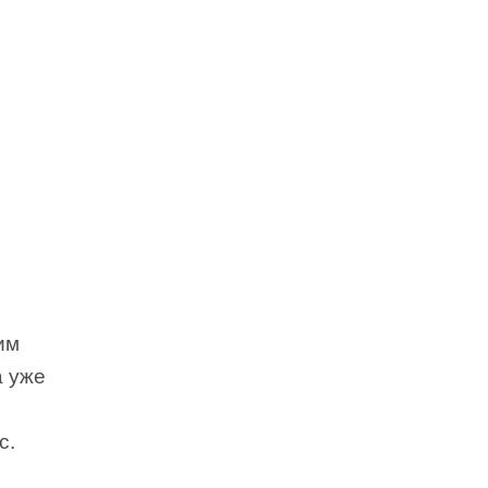
им
а уже
с.