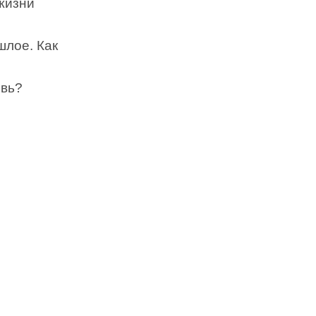
жизни
шлое. Как
овь?