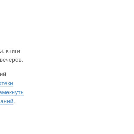
, книги
вечеров.
кий
отеки
.
амекнуть
паний
.