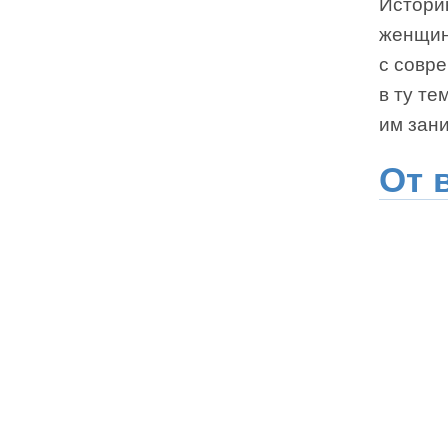
Истори
женщин 
с совре
в ту те
им зани
От 