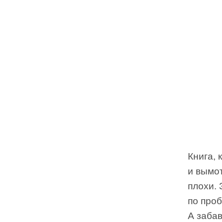
Книга, 
и вымот
плохи.
по проб
А заба