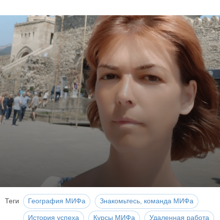
Теги
География МИФа
Знакомьтесь, команда МИФа
История успеха
Курсы МИФа
Удаленная работа