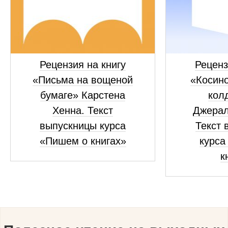
Рецензия на книгу
Реценз
«Письма на вощеной
«Косино
бумаге» Карстена
кол
Хенна. Текст
Джерал
выпускницы курса
Текст 
«Пишем о книгах»
курса
к