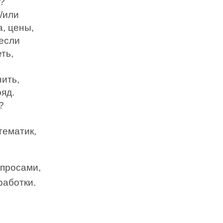
?
/или
, цены,
 если
ть,
нить,
яд.
?
тематик,
опросами,
работки.