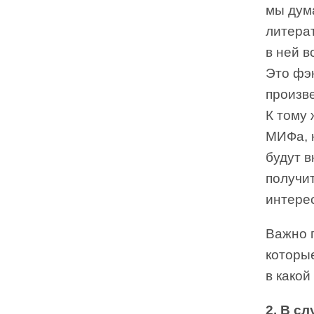
мы дум
литерат
в ней 
Это фэ
произв
К тому 
МИФа, н
будут в
получит
интере
Важно п
которы
в какой
2. В с