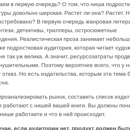
аем в первую очередь? О том, что ниша подрост
уры довольно широкая. Растет ли она? Растет. Н
востребовано? В первую очередь жанровая литер
нтези, детективы, триллеры, остросюжетные
едения. Реалистическая проза занимает небольш
же подростковая аудитория, которая читает худо
е так уж велика. А значит, ресурсозатраты прод
нушительными. Поэтому вероятнее всего, что у н
 отказ. Но есть издательства, которым эта тема 
сна.
роанализировать рынок, составить список издат
е работают с нишей вашей книги. Вы должны пон
 нише работаете и что в ней происходит.
лучае, если аудитории нет, продукт должен быт