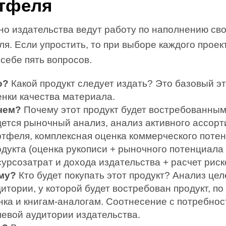
тфеля
но издательства ведут работу по наполнению св
я. Если упростить, то при выборе каждого проек
себе пять вопросов.
о?
Какой продукт следует издать? Это базовый э
енки качества материала.
чем?
Почему этот продукт будет востребованным
дется рыночный анализ, анализ активного ассор
ртфеля, комплексная оценка коммерческого поте
одукта (оценка рукописи + рыночного потенциала
урсозатрат и дохода издательства + расчет риск
му?
Кто будет покупать этот продукт? Анализ це
итории, у которой будет востребован продукт, п
нка и книгам-аналогам. Соотнесение с потребно
левой аудитории издательства.