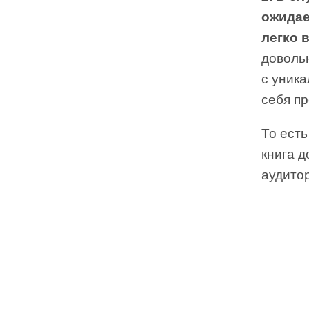
ожидае
легко 
довольн
с уник
себя пр
То есть
книга 
аудито