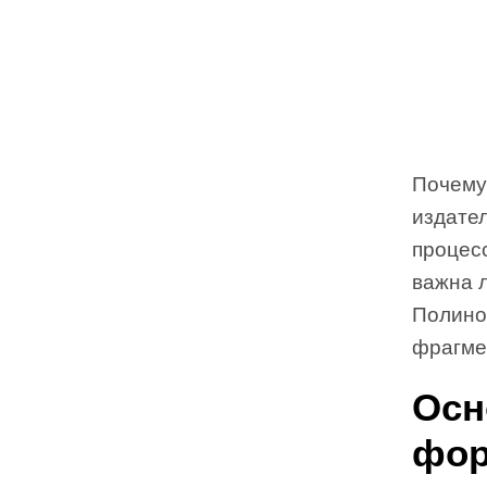
Почему 
издате
процес
важна 
Полино
фрагме
Осн
фор