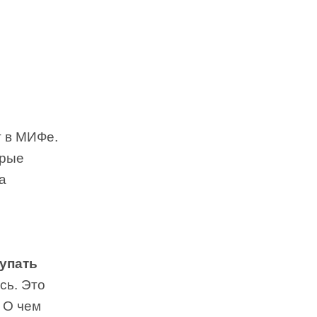
г в МИФе.
орые
а
купать
сь. Это
 О чем