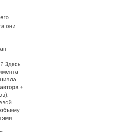
оего
та они
тап
? Здесь
тимента
нциала
 автора +
ов).
левой
о объему
стями