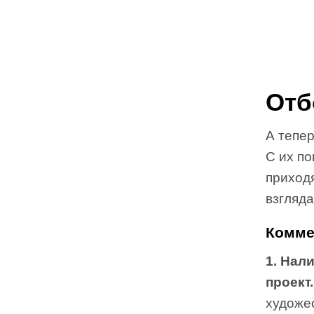
Отб
А тепер
С их п
приход
взгляда
Комме
1. Нал
проект
художе