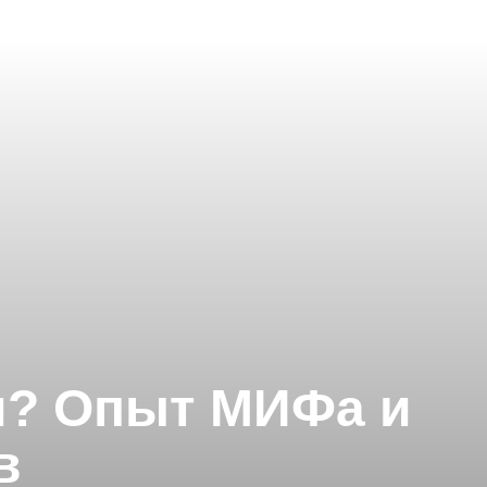
и? Опыт МИФа и
в