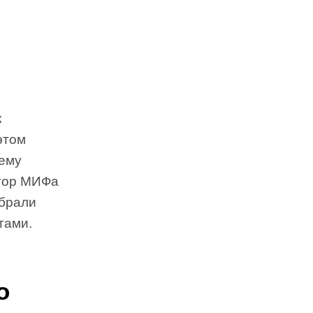
к
этом
чему
ктор МИФа
ыбрали
тами.
о