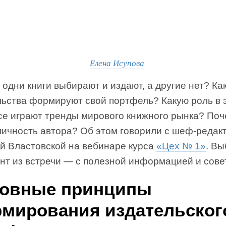
Елена Исупова
одни книги выбирают и издают, а другие нет? Ка
льства формируют свой портфель? Какую роль в 
се играют тренды мирового книжного рынка? По
личность автора? Об этом говорили с шеф-реда
й Властовской на вебинаре курса
«Цех № 1»
. В
нт из встречи — с полезной информацией и сове
овные принципы
мирования издательског