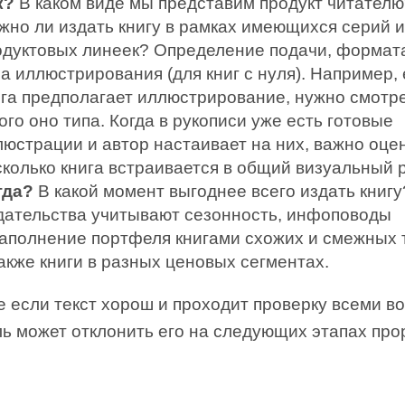
к?
В каком виде мы представим продукт читателю
жно ли издать книгу в рамках имеющихся серий и
одуктовых линеек? Определение подачи, формата
а иллюстрирования (для книг с нуля). Например,
ига предполагает иллюстрирование, нужно смотре
ого оно типа. Когда в рукописи уже есть готовые
люстрации и автор настаивает на них, важно оце
сколько книга встраивается в общий визуальный р
гда?
В какой момент выгоднее всего издать книгу
дательства учитывают сезонность, инфоповоды
наполнение портфеля книгами схожих и смежных 
акже книги в разных ценовых сегментах.
 если текст хорош и проходит проверку всеми в
ь может отклонить его на следующих этапах про