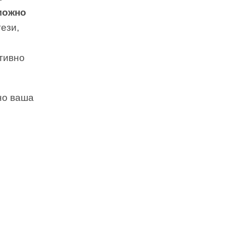
можно
ези,
тивно
но ваша