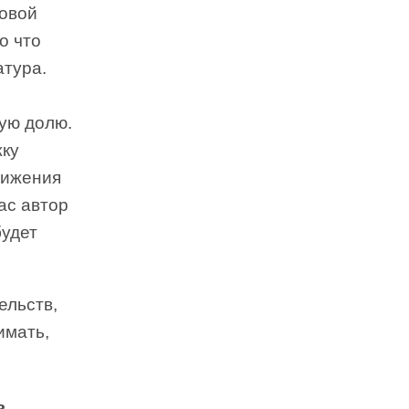
ковой
о что
атура.
ую долю.
жку
вижения
ас автор
будет
ельств,
имать,
ь