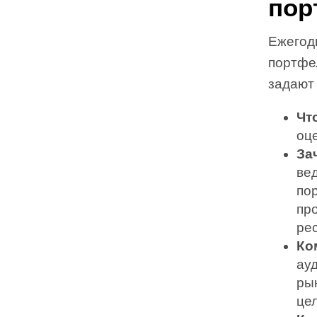
пор
Ежегод
портфел
задают 
Чт
оц
За
ве
по
пр
рес
Ко
ауд
ры
це