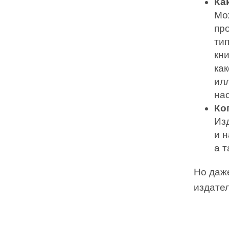
Ка
Мо
пр
тип
кн
как
ил
на
Ко
Из
и 
а т
Но даже
издател