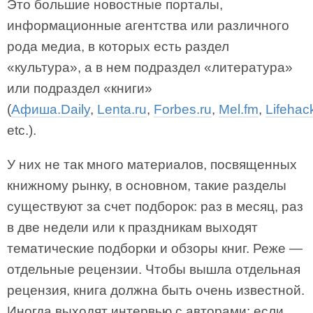
Это большие новостные порталы,
информационные агентства или различного
рода медиа, в которых есть раздел
«культура», а в нем подраздел «литература»
или подраздел «книги»
(
Афиша.Daily
,
Lenta.ru
,
Forbes.ru
,
Mel.fm
,
Lifehac
etc.).
У них не так много материалов, посвященных
книжному рынку, в основном, такие разделы
существуют за счет подборок: раз в месяц, раз
в две недели или к праздникам выходят
тематические подборки и обзоры книг. Реже —
отдельные рецензии. Чтобы вышла отдельная
рецензия, книга должна быть очень известной.
Иногда выходят интервью с авторами: если