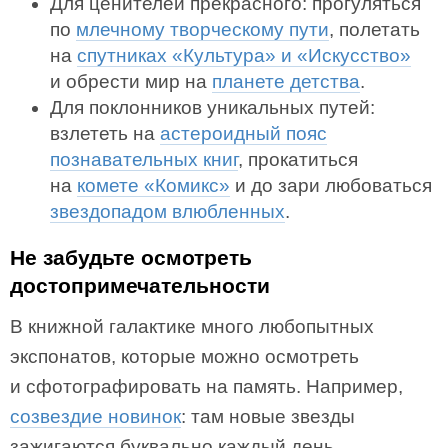
Для ценителей прекрасного: прогуляться
по
млечному творческому пути
, полетать
на
спутниках «Культура» и «Искусство»
и обрести мир на
планете детства
.
Для поклонников уникальных путей:
взлететь на
астероидный пояс
познавательных книг
, прокатиться
на
комете «Комикс»
и до зари любоваться
звездопадом влюбленных
.
Не забудьте осмотреть
достопримечательности
В книжной галактике много любопытных
экспонатов, которые можно осмотреть
и сфотографировать на память. Например,
созвездие новинок
: там новые звезды
зажигаются буквально каждый день.