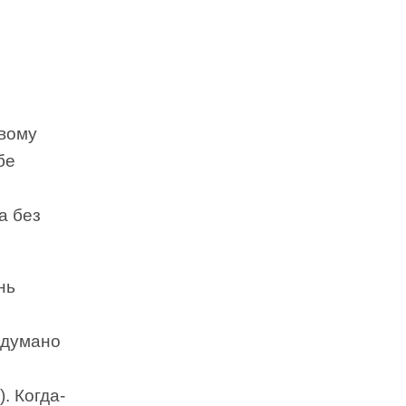
ивому
бе
а без
нь
адумано
. Когда-