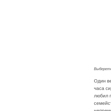
Выберете
Один ве
часа си
любил п
семейст
непрем