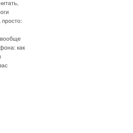
читать,
логи
 просто:
и вообще
фона: как
м
вас