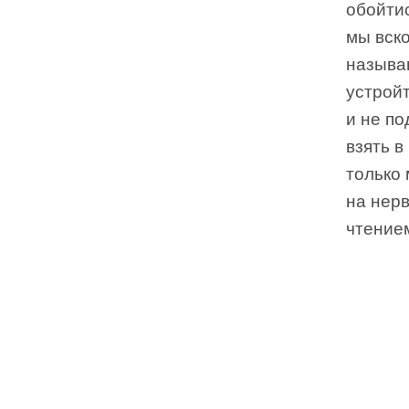
обойтис
мы вск
называю
устрой
и не по
взять в
только
на нер
чтение