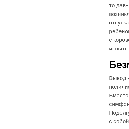
то давн
возник
отпуска
ребено
с коро
испытыв
Без
Вывод 
полили
Вместо 
симфон
Подолгу
с собой