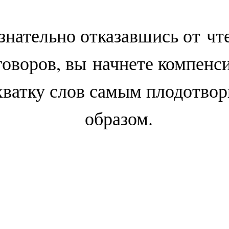
знательно отказавшись от чт
говоров, вы начнете компенс
хватку слов самым плодотво
образом.