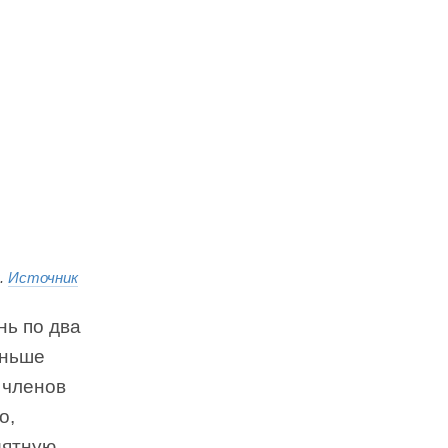
й.
Источник
нь по два
аньше
з членов
о,
иятную