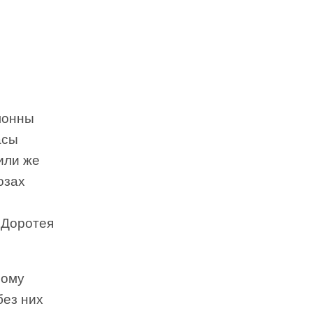
лонны
асы
или же
озах
 Доротея
ному
без них