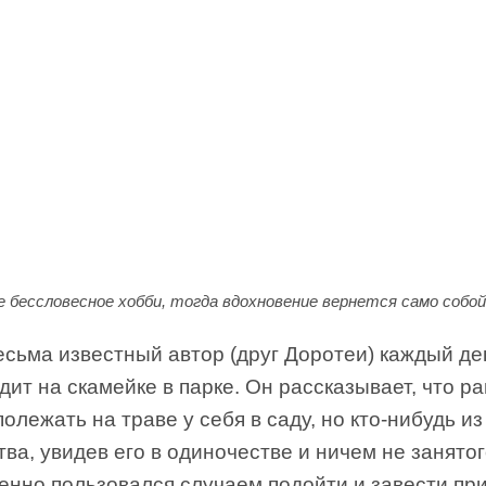
 бессловесное хобби, тогда вдохновение вернется само собо
сьма известный автор (друг Доротеи) каждый де
дит на скамейке в парке. Он рассказывает, что р
олежать на траве у себя в саду, но кто-нибудь и
ва, увидев его в одиночестве и ничем не занятог
енно пользовался случаем подойти и завести пр