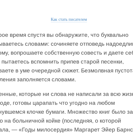
Как стать писателем
ое время спустя вы обнаружите, что буквально
ываетесь словами: сочиняете отповедь надоедл
ому, вопрошаете собственную совесть и даете се
 пытаетесь вспомнить припев старой песенки,
ваете в уме очередной сюжет. Безмолвная пустот
ления заполняется словами.
енные, которые ни слова не написали за всю жиз
оде, готовы царапать что угодно на любом
нувшемся клочке бумаги. Множество книг было з
о на больничной койке (последняя, о которой
ала, — «Годы милосердия» Маргарет Эйер Барнс)