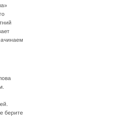
ча»
го
етний
вает
 начинаем
лова
м.
ей.
не берите