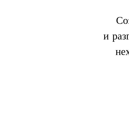
Со
и раз
не