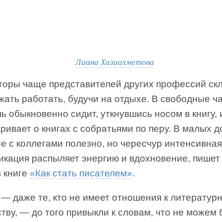
Лиана Хазиахметова
торы чаще представителей других профессий ск
жать работать, будучи на отдыхе. В свободные ч
ь обыкновенно сидит, уткнувшись носом в книгу, 
ривает о книгах с собратьями по перу. В малых д
е с коллегами полезно, но чересчур интенсивная
икация распыляет энергию и вдохновение, пишет
в книге
«Как стать писателем»
.
— даже те, кто не имеет отношения к литератур
тву, — до того привыкли к словам, что не можем 