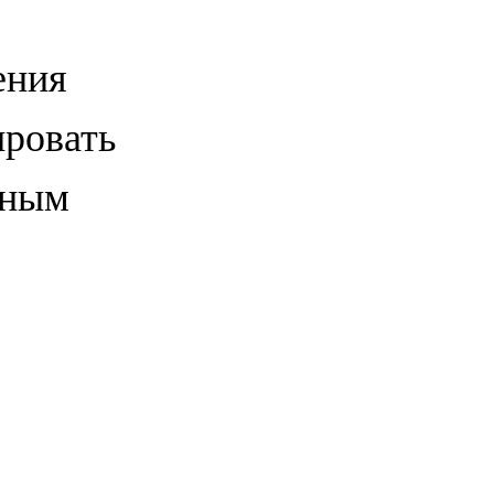
ения
ировать
рным