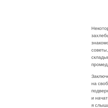
Некотор
захлеб
знаком
советы,
склады
промед
Заключ
на своб
подвер
и начат
я слыш