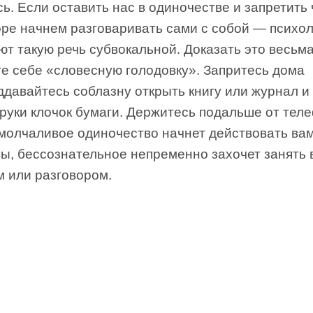
ь. Если оставить нас в одиночестве и запретить 
оре начнем разговаривать сами с собой — психо
т такую речь субвокальной. Доказать это весьма
те себе «словесную голодовку». Запритесь дома
ддавайтесь соблазну открыть книгу или журнал 
 руки клочок бумаги. Держитесь подальше от теле
 молчаливое одиночество начнет действовать ва
вы, бессознательное непременно захочет занять 
м или разговором.