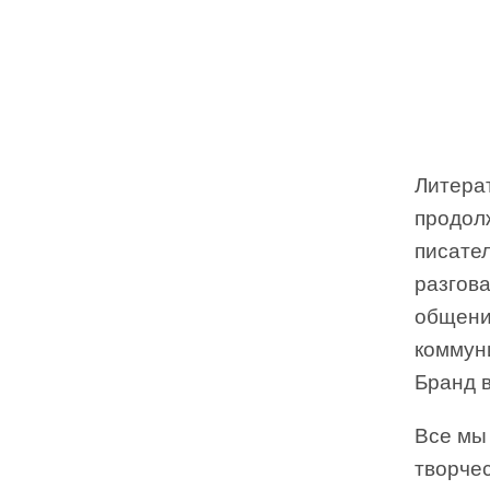
Литера
продол
писател
разгова
общени
коммун
Бранд 
Все мы 
творчес