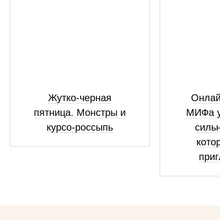
Жутко-черная
Онлай
пятница. Монстры и
МИФа у
курсо-россыпь
сильн
кото
приг