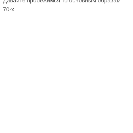
Давайте пробежимся по основным образам
70-х.