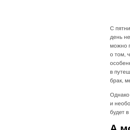
С пятни
день не
можно 
о том, 
особенн
в путе
брак, м
Однако
и необо
будет в
А м