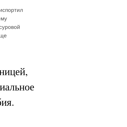
 испортил
ему
 суровой
еще
ницей,
циальное
ия.