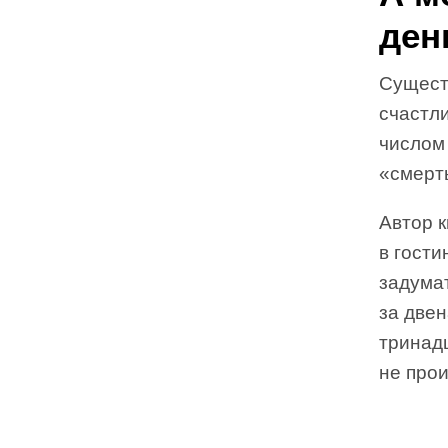
ден
Существ
счастли
числом 
«смерт
Автор 
в гости
задума
за две
тринадц
не прои