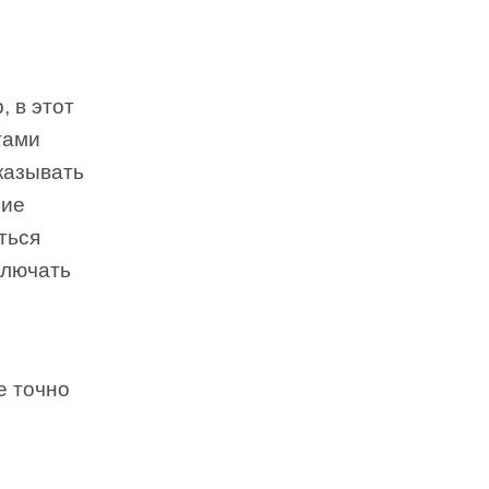
, в этот
гами
казывать
ние
ться
ключать
е точно