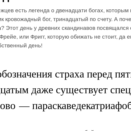
жцев есть легенда о двенадцати богах, которым
к кровожадный бог, тринадцатый по счету. А поч
а? Этот день у древних скандинавов посвящался
Фрейе, или Фригг, которую обижать не стоит, да 
бственный день!
обозначения страха перед пят
цатым даже существует спе
лово — параскаведекатриафоб