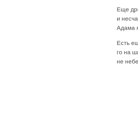
Еще др
и несча
Адама я
Есть ещ
го на ш
не небе