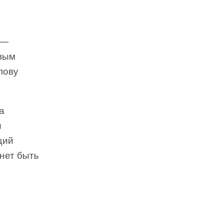
 —
ивым
лову
а
и
щий
нет быть