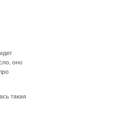
 идет
сло, оно
про
ась такая