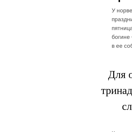
У норве
праздни
пятниц
богине 
в ее со
Для 
тринад
с