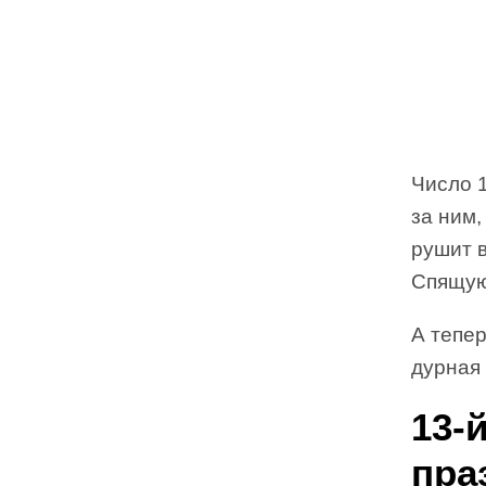
Число 1
за ним,
рушит в
Спящую 
А тепер
дурная
13-
пра