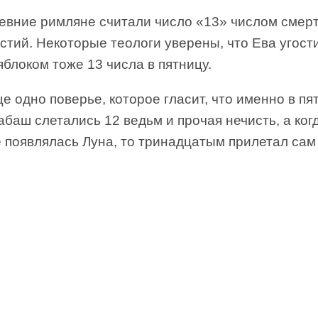
евние римляне считали число «13» числом смер
стий. Некоторые теологи уверены, что Ева угост
блоком тоже 13 числа в пятницу.
е одно поверье, которое гласит, что именно в пя
абаш слетались 12 ведьм и прочая нечисть, а ког
 появлялась Луна, то тринадцатым прилетал сам