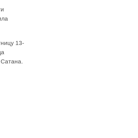
ти
ила
тницу 13-
да
 Сатана.