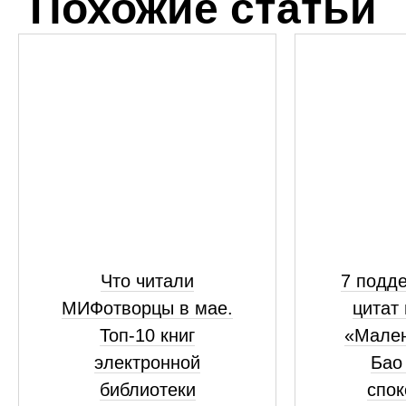
Похожие статьи
Что читали
7 подд
МИФотворцы в мае.
цитат 
Топ-10 книг
«Мален
электронной
Бао 
библиотеки
спок