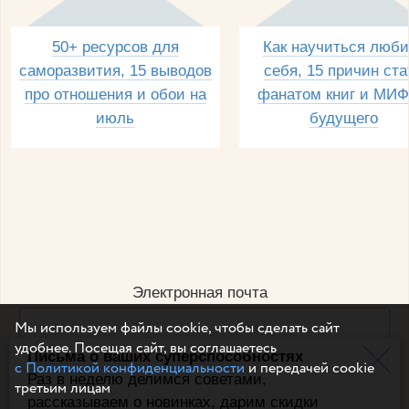
50+ ресурсов для
Как научиться люби
саморазвития, 15 выводов
себя, 15 причин ста
про отношения и обои на
фанатом книг и МИФ
июль
будущего
Электронная почта
Мы используем файлы cookie, чтобы сделать сайт
удобнее. Посещая сайт, вы соглашаетесь
Письма о ваших суперспособностях
Например, dulsineya@gmail.com
с Политикой конфиденциальности
и передачей cookie
Без спама и смс
Раз в неделю делимся советами,
третьим лицам
рассказываем о новинках, дарим скидки