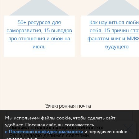
50+ ресурсов для
Как научиться люби
саморазвития, 15 выводов
себя, 15 причин ста
про отношения и обои на
фанатом книг и МИФ
июль
будущего
Электронная почта
Мы используем файлы cookie, чтобы сделать сайт
удобнее. Посещая сайт, вы соглашаетесь
Письма о ваших суперспособностях
Например, dulsineya@gmail.com
с Политикой конфиденциальности
и передачей cookie
Без спама и смс
Раз в неделю делимся советами,
третьим лицам