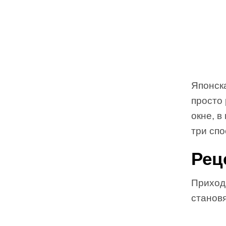
Японска
просто 
окне, в
три спо
Рец
Приходи
станов