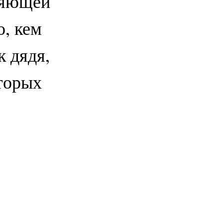
ляющей
о, кем
к дядя,
оторых