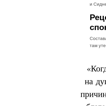
и Сидн
Рец
спо
Состав
там ут
«Ког
на ду
причин