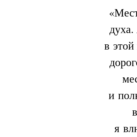
«Мест
духа.
в этой
дорог
ме
и пол
в
я вл