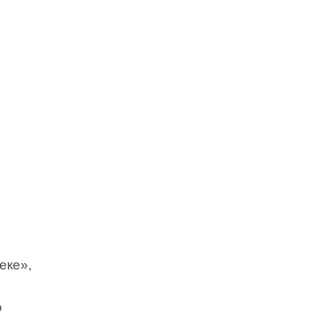
еке»,
о