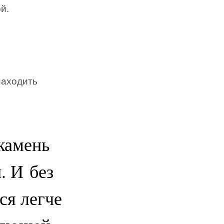
й.
находить
камень
. И без
ся легче