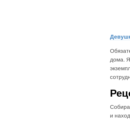
Девушк
Обязате
дома. 
экземп
сотрудн
Рец
Собират
и наход