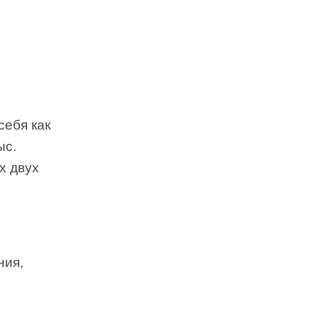
себя как
ыс.
х двух
ния,