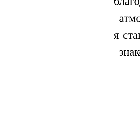
благ
атмо
я ста
знак