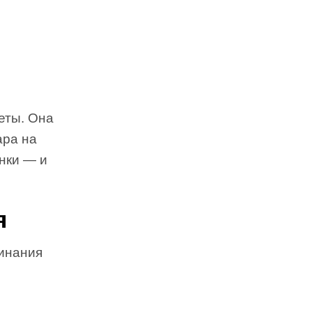
еты. Она
ара на
инки — и
я
минания