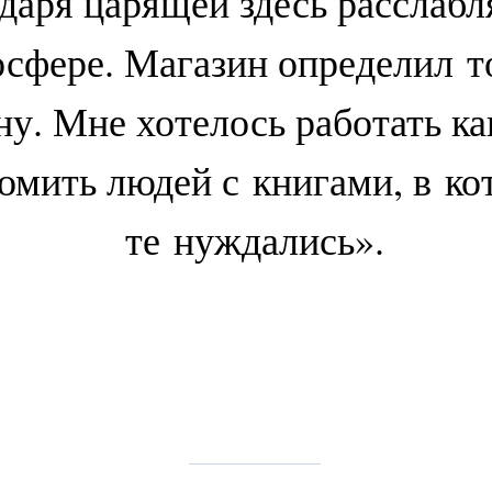
одаря царящей здесь расслаб
сфере. Магазин определил т
ну. Мне хотелось работать ка
омить людей с книгами, в к
те нуждались».