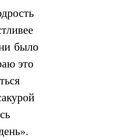
одрость
стливее
 ни было
раю это
ться
сакурой
сь
день».