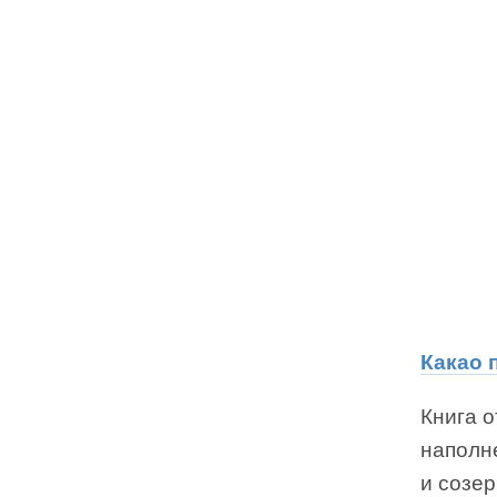
Какао 
Книга о
наполн
и созер