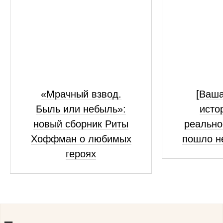
«Мрачный взвод.
[Ваш
Быль или небыль»:
исто
новый сборник Риты
реально
Хоффман о любимых
пошло н
героях