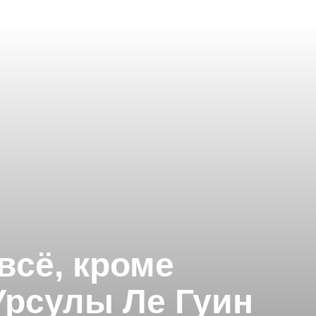
всё, кроме
Урсулы Ле Гуин