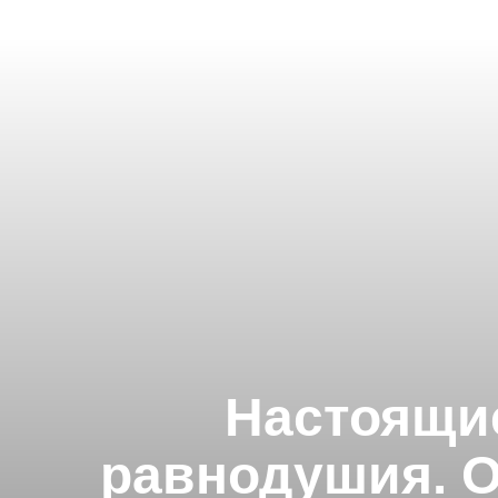
Настоящие
равнодушия. О