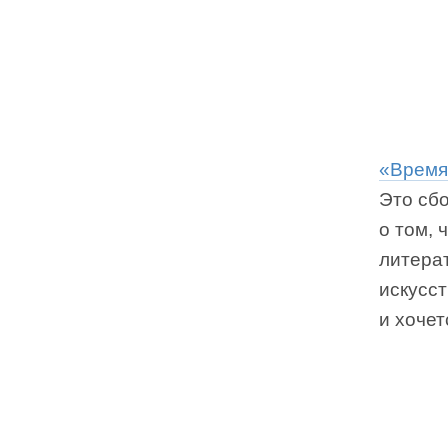
«Время
Это сб
о том, 
литерат
искусст
и хочет