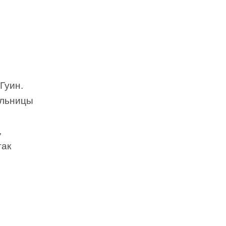
Гуин.
ельницы
,
так