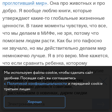
проглотивший мир»
. Она про животных и про
добро. Я вообще люблю книги, которые
утверждают какие-то глобальные жизненные
ценности. В такие моменты чувствую, что все,
что мы делаем в МИФе, не зря, потому что
помогаем людям расти. Как бы это пафосно
ни звучало, но мы действительно делаем мир
немножечко лучше. Я в это верю. Мне кажется,
что если сравнить ребенка, которому
прочитают в детстве книжку «Чудо» и другие
Мы используем файлы cookie, чтобы сделать сайт
удобнее. Посещая сайт, вы соглашаетесь
похожие, и ребенка, которому книг вообще
Письма о ваших суперспособностях
с Политикой конфиденциальности
и передачей cookie
не читают, то они вырастут разными людьми.
Раз в неделю делимся советами,
третьим лицам
рассказываем о новинках, дарим скидки
— Если бы нужно было оставить всего одну
Хорошо
книгу, то чтобы это была за книга?