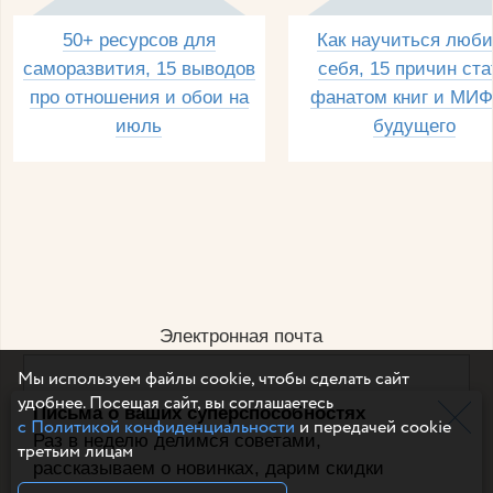
50+ ресурсов для
Как научиться люби
саморазвития, 15 выводов
себя, 15 причин ста
про отношения и обои на
фанатом книг и МИФ
июль
будущего
Электронная почта
Мы используем файлы cookie, чтобы сделать сайт
удобнее. Посещая сайт, вы соглашаетесь
Письма о ваших суперспособностях
Например, dulsineya@gmail.com
с Политикой конфиденциальности
и передачей cookie
Без спама и смс
Раз в неделю делимся советами,
третьим лицам
рассказываем о новинках, дарим скидки
Подписаться