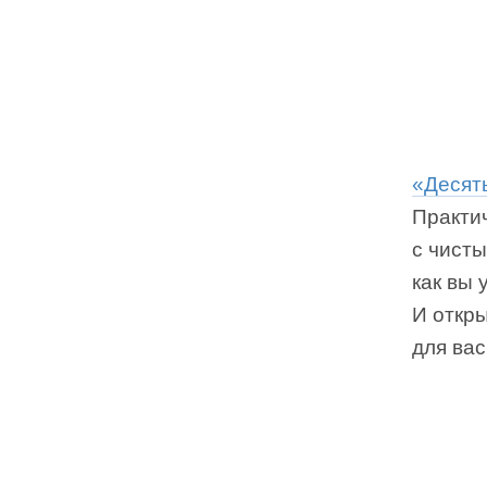
«Десят
Практи
с чист
как вы 
И откр
для вас