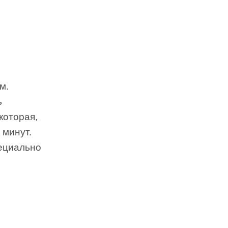
м.
ь
которая,
 минут.
ециально