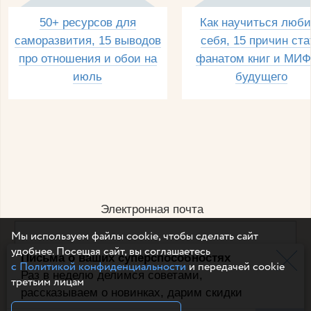
50+ ресурсов для
Как научиться люби
саморазвития, 15 выводов
себя, 15 причин ста
про отношения и обои на
фанатом книг и МИФ
июль
будущего
Электронная почта
Мы используем файлы cookie, чтобы сделать сайт
удобнее. Посещая сайт, вы соглашаетесь
Письма о ваших суперспособностях
Например, dulsineya@gmail.com
с Политикой конфиденциальности
и передачей cookie
Без спама и смс
Раз в неделю делимся советами,
третьим лицам
рассказываем о новинках, дарим скидки
Подписаться