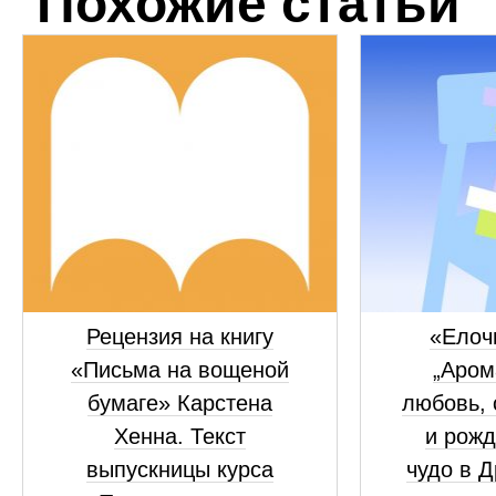
Похожие статьи
Рецензия на книгу
«Елоч
«Письма на вощеной
„Аром
бумаге» Карстена
любовь, 
Хенна. Текст
и рожд
выпускницы курса
чудо в 