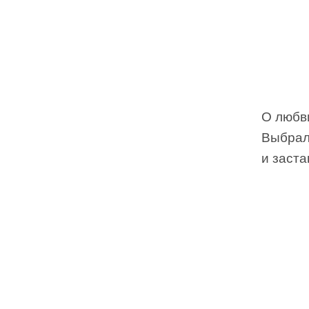
О любв
Выбрал
и заст