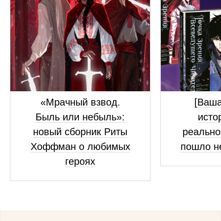
«Мрачный взвод.
[Ваш
Быль или небыль»:
исто
новый сборник Риты
реально
Хоффман о любимых
пошло н
героях