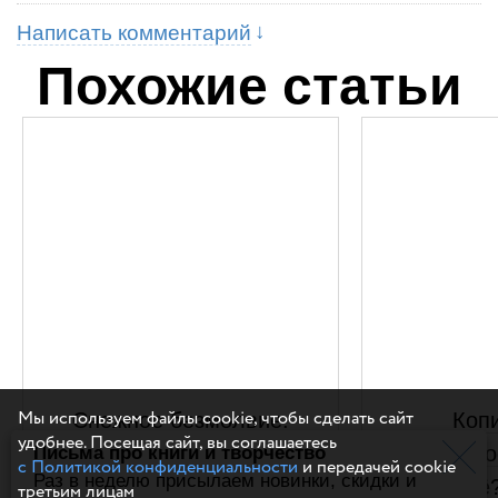
Написать комментарий
Похожие статьи
Мы используем файлы cookie, чтобы сделать сайт
Снежное безмолвие.
Коп
удобнее. Посещая сайт, вы соглашаетесь
Полюбуйтесь, какая
реально
Письма про книги и творчество
с Политикой конфиденциальности
и передачей cookie
Раз в неделю присылаем новинки, скидки и
красота зимой на
от неё
третьим лицам