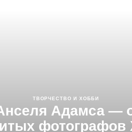
ТВОРЧЕСТВО И ХОББИ
Анселя Адамса — 
итых фотографов 