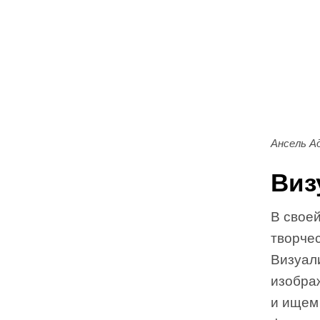
Ансель А
Виз
В своей
творче
Визуал
изобра
и ищем