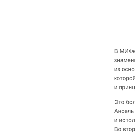
В МИФе
знамен
из осн
которо
и прин
Это бол
Ансель 
и испол
Во втор