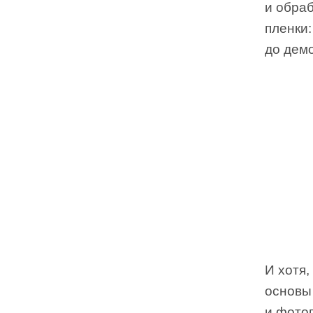
и обраб
пленки
до дем
И хотя,
основы
и фото