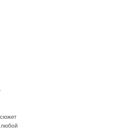
о
 сюжет
о любой