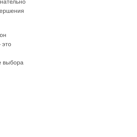
знательно
вершения
зон
 это
е выбора