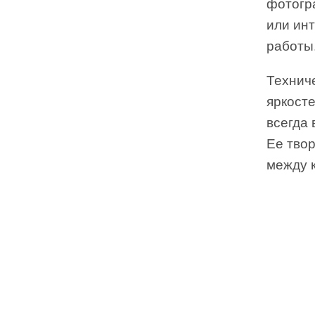
фотогра
или ин
работы
Технич
яркост
всегда 
Ее тво
между 