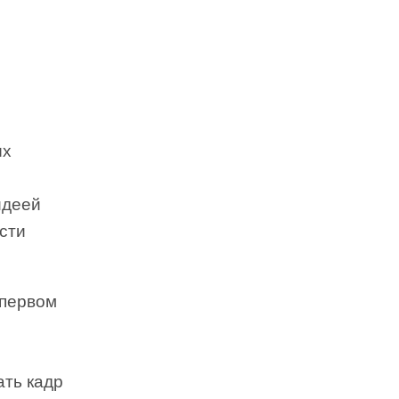
ых
идеей
сти
 первом
ать кадр