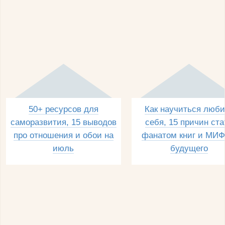
50+ ресурсов для
Как научиться люби
саморазвития, 15 выводов
себя, 15 причин ста
про отношения и обои на
фанатом книг и МИФ
июль
будущего