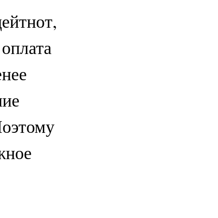
цейтнот,
 оплата
енее
ние
Поэтому
жное