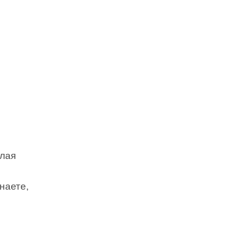
елая
наете,