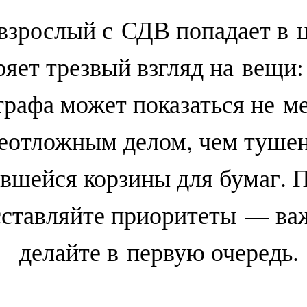
взрослый с СДВ попадает в 
ряет трезвый взгляд на вещи:
рафа может показаться не м
еотложным делом, чем туше
евшейся корзины для бумаг. 
сставляйте приоритеты — ва
делайте в первую очередь.