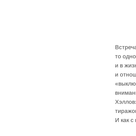
Встреча
то одн
и в жиз
и отнош
«выклю
вниман
Хэллов
тиражом
И как с