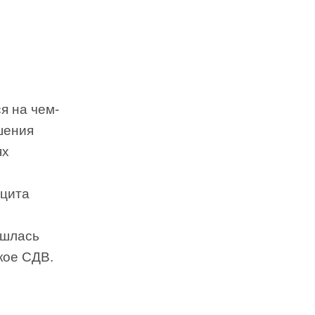
я на чем-
шения
ях
ицита
шлась
кое СДВ.