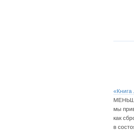
«Книга 
МЕНЬШЕ
мы прив
как сбр
в сост