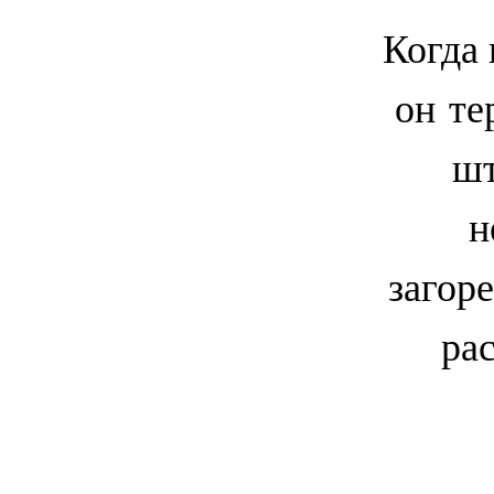
Когда 
он те
шт
н
загор
ра