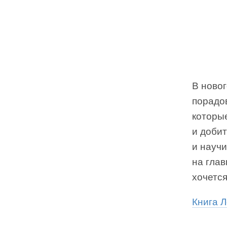
В новог
порадов
которы
и добит
и науч
на глав
хочется
Книга Л