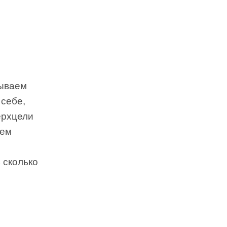
бываем
 себе,
ерхцели
ием
 сколько