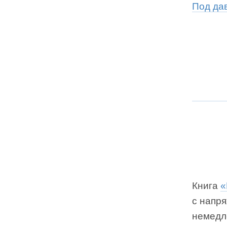
Под да
Книга
«
с напр
немедл