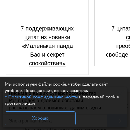
7 поддерживающих
7 цита
цитат из новинки
с
«Маленькая панда
прео
Бао и секрет
свободе 
спокойствия»
Мы используем файлы cookie, чтобы сделать сайт
удобнее. Посещая сайт, вы соглашаетесь
Письма о ваших суперспособностях
с Политикой конфиденциальности
и передачей cookie
Раз в неделю делимся советами,
третьим лицам
Полезное чтение на выходных
рассказываем о новинках, дарим скидки
Читаем блог за вас :-) Выбираем 5 самых
Хорошо
ценных статей и присылаем раз в две недели.
Чек-лист «Читаю книги, меняюсь