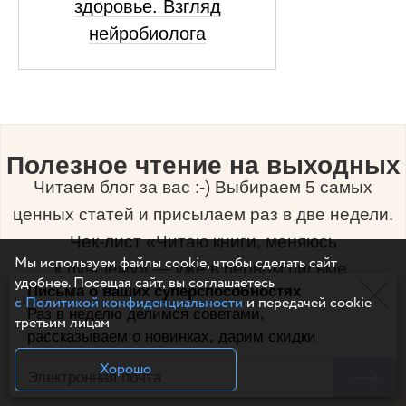
здоровье. Взгляд
нейробиолога
Полезное чтение на выходных
Читаем блог за вас :-) Выбираем 5 самых
ценных статей и присылаем раз в две недели.
Чек-лист «Читаю книги, меняюсь
Мы используем файлы cookie, чтобы сделать сайт
к лучшему» — уже в первом письме.
удобнее. Посещая сайт, вы соглашаетесь
Письма о ваших суперспособностях
с Политикой конфиденциальности
и передачей cookie
Раз в неделю делимся советами,
третьим лицам
рассказываем о новинках, дарим скидки
Хорошо