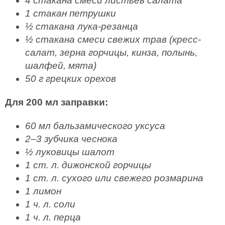
4 стакана смеси листьев салата
1 стакан петрушки
½ стакана лука-резанца
½ стакана смеси свежих трав (кресс-
салат, зерна горчицы, кинза, полынь,
шалфей, мята)
50 г грецких орехов
Для 200 мл заправки:
60 мл бальзамического уксуса
2–3 зубчика чеснока
½ луковицы шалот
1 ст. л. дижонской горчицы
1 ст. л. сухого или свежего розмарина
1 лимон
1 ч. л. соли
1 ч. л. перца