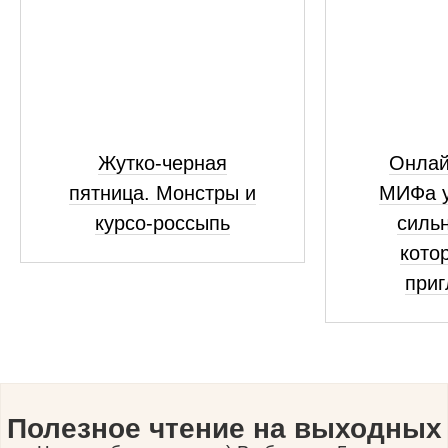
Жутко-черная
Онлай
пятница. Монстры и
МИФа у
курсо-россыпь
сильн
кото
приг
Полезное чтение на выходных