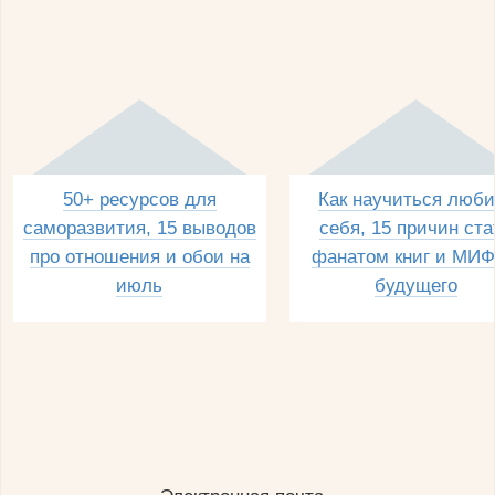
50+ ресурсов для
Как научиться люби
саморазвития, 15 выводов
себя, 15 причин ста
про отношения и обои на
фанатом книг и МИФ
июль
будущего