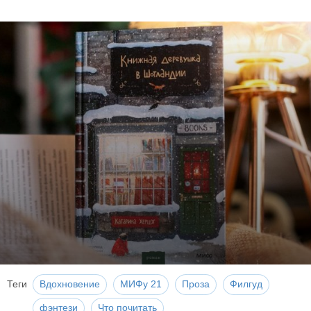
Теги
Вдохновение
МИФу 21
Проза
Филгуд
фэнтези
Что почитать