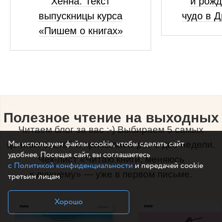
Хенна. Текст
и рожд
выпускницы курса
чудо в 
«Пишем о книгах»
Полезное чтение на выходных
Читаем блог за вас :-) Выбираем 5 самых
Мы используем файлы cookie, чтобы сделать сайт
ценных статей и присылаем раз в две недели.
удобнее. Посещая сайт, вы соглашаетесь
Чек-лист «Читаю книги, меняюсь
с Политикой конфиденциальности
и передачей cookie
к лучшему» — уже в первом письме.
третьим лицам
Хорошо