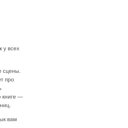
к у всех
е сцены.
т про
ь
о книге —
ниц.
вык вам