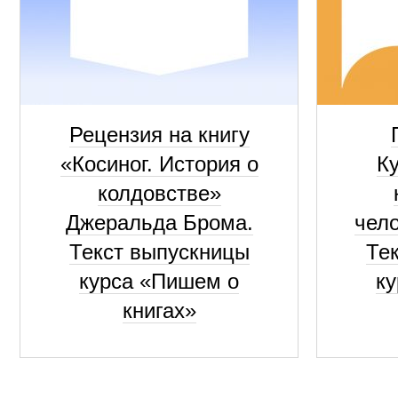
Рецензия на книгу
«Косиног. История о
К
колдовстве»
Джеральда Брома.
чело
Текст выпускницы
Те
курса «Пишем о
к
книгах»