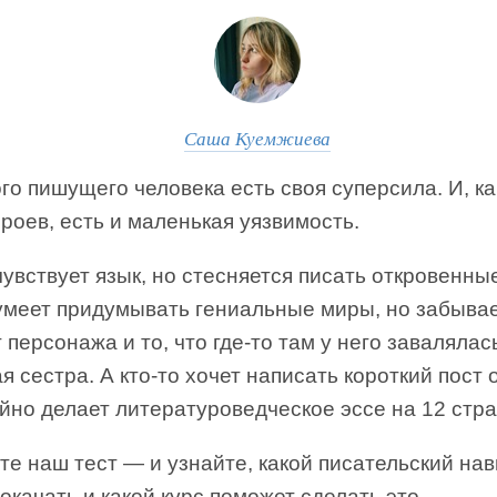
Саша Куемжиева
го пишущего человека есть своя суперсила. И, ка
роев, есть и маленькая уязвимость.
чувствует язык, но стесняется писать откровенны
 умеет придумывать гениальные миры, но забывае
 персонажа и то, что где-то там у него завалялас
 сестра. А кто-то хочет написать короткий пост 
йно делает литературоведческое эссе на 12 стра
е наш тест — и узнайте, какой писательский на
окачать и какой курс поможет сделать это