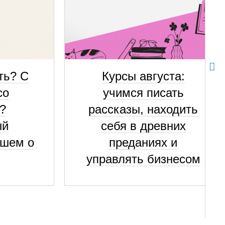
ть? С
Курсы августа:
со
учимся писать
?
рассказы, находить
ый
себя в древних
ишем о
преданиях и
управлять бизнесом