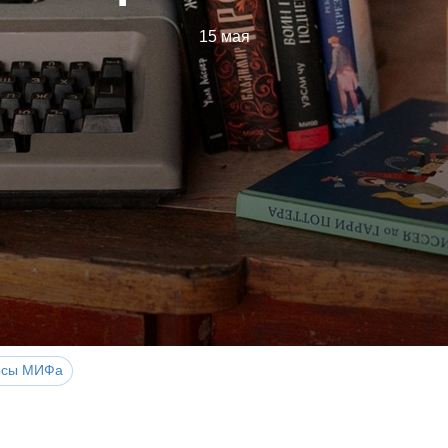
15 мая
рсы МИФа