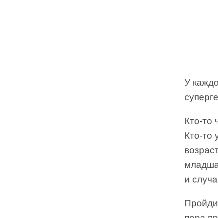
У каждо
суперге
Кто-то 
Кто-то
возраст
младшая
и случа
Пройдит
пора пр