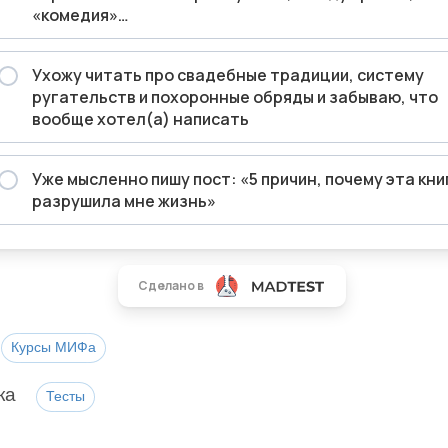
Курсы МИФа
ка
Тесты