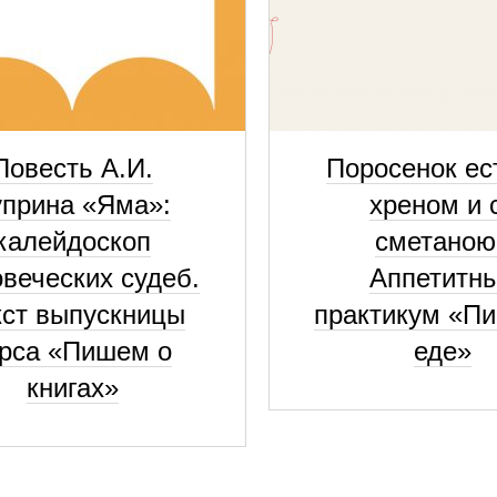
Повесть А.И.
Поросенок ес
уприна «Яма»:
хреном и 
калейдоскоп
сметаною
веческих судеб.
Аппетитн
кст выпускницы
практикум «П
урса «Пишем о
еде»
книгах»