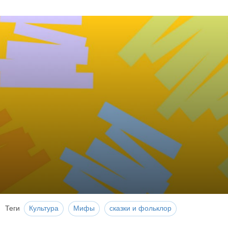
Теги
Культура
Мифы
сказки и фольклор