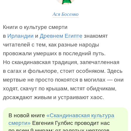
Ася Босенко
Книги о культуре смерти
в
Ирландии
и
Древнем Египте
знакомят
читателей с тем, как разные народы
провожали умерших в последний путь.
Но скандинавская традиция, запечатленная
в сагах и фольклоре, стоит особняком. Здесь
мертвые не просто покоятся в могилах — они
ходят, скачут по крышам, мстят обидчикам,
досаждают живым и устраивают хаос.
В новой книге
«Скандинавская культура
смерти»
Евгения Гулбис проводит нас
по всем 9 мирам: от золотых чертогов