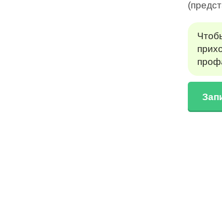
(предст
Чтобы
прих
проф
Зап