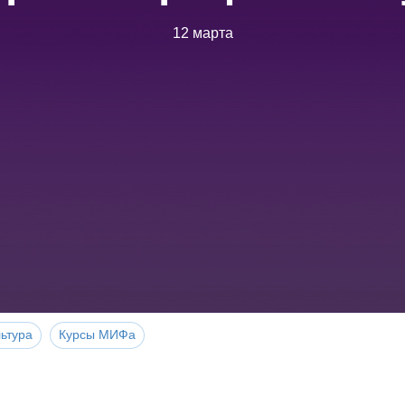
12 марта
ьтура
Курсы МИФа