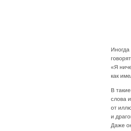
Иногда
говорят
«Я ниче
как име
В такие
слова 
от иллю
и драго
Даже о