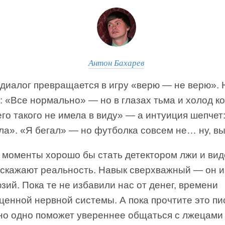
Антон Бахарев
 диалог превращается в игру «верю — не верю».
: «Все нормально» — но в глазах тьма и холод к
го такого не имела в виду» — а интуиция шепчет
ла». «Я бегал» — но футболка совсем не… ну, вы
 моменты хорошо бы стать детектором лжи и виде
искажают реальность. Навык сверхважный — он и
зий. Пока те не избавили нас от денег, времени
ценной нервной системы. А пока прочтите это пи
но одно поможет увереннее общаться с лжецами