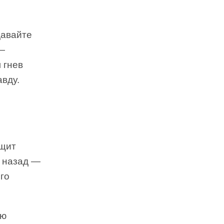
давайте
 —
 гнев
авду.
бщит
ю назад —
го
ию