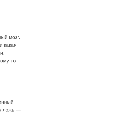
ный мозг.
и какая
и,
кому-то
ненный
ая ложь —