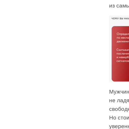
из самы
Мужчин
не ладя
свободн
Но стои
уверен