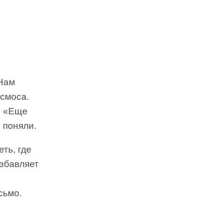
 Нам
осмоса.
: «Еще
 поняли.
ть, где
збавляет
сьмо.