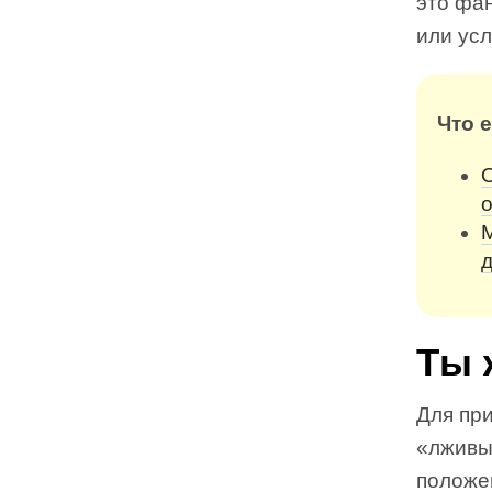
это фан
или ус
Что 
О
д
Ты 
Для при
«лживы
положе