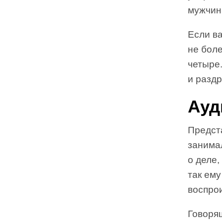
мужчин
Если ва
не бол
четыре
и раздр
Ауд
Предста
занимал
о деле
так ему
воспрои
Говоря