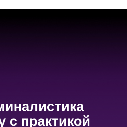
иминалистика
у с практикой