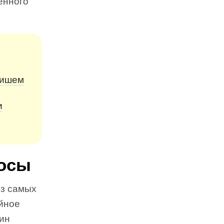
енного
Пишем
и
осы
из самых
ейное
дин