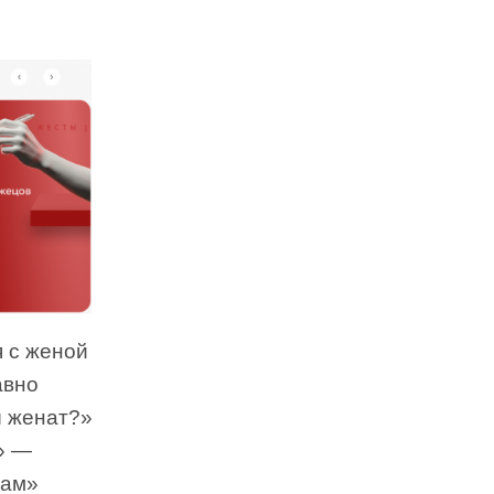
 с женой
авно
ы женат?»
» —
там»