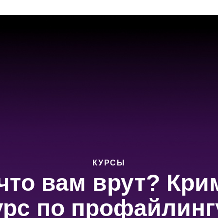
КУРСЫ
 что вам врут? Кр
урс по профайлинг