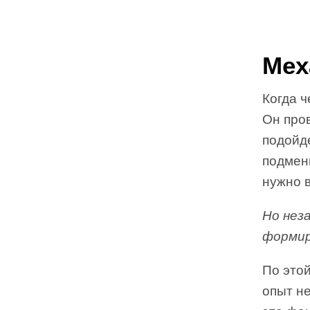
Мех
Когда ч
Он пров
подойде
подмен
нужно 
Но нез
формир
По этой
опыт не