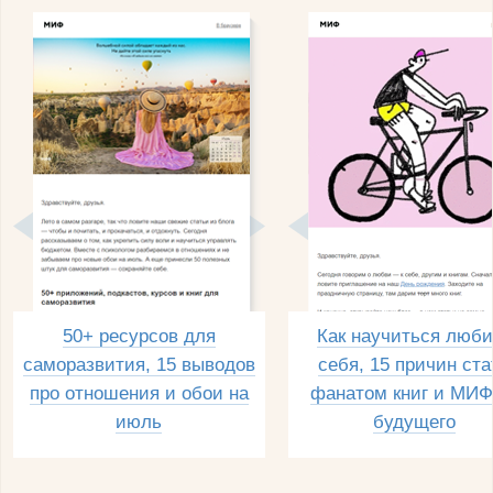
50+ ресурсов для
Как научиться люби
саморазвития, 15 выводов
себя, 15 причин ста
про отношения и обои на
фанатом книг и МИФ
июль
будущего