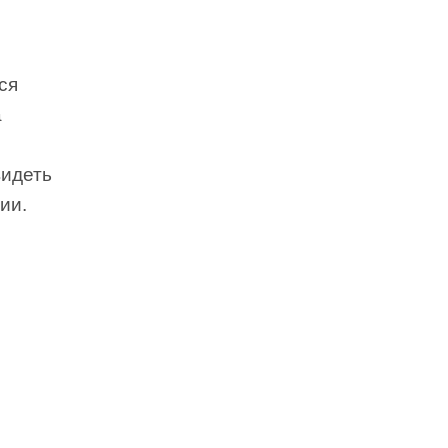
ся
а
видеть
ии.