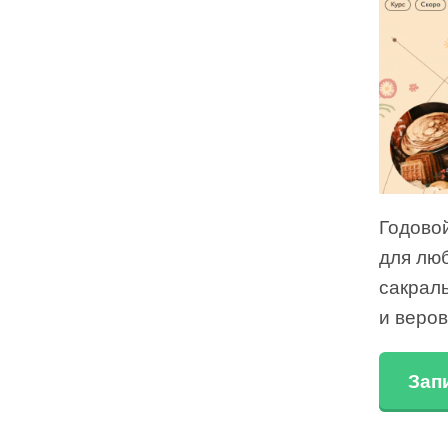
Годово
для лю
сакрал
и веро
Зап