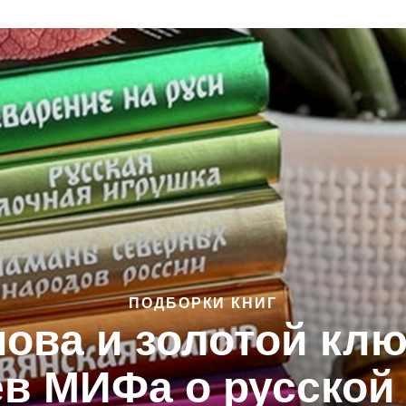
ПОДБОРКИ КНИГ
ова и золотой ключ
в МИФа о русской