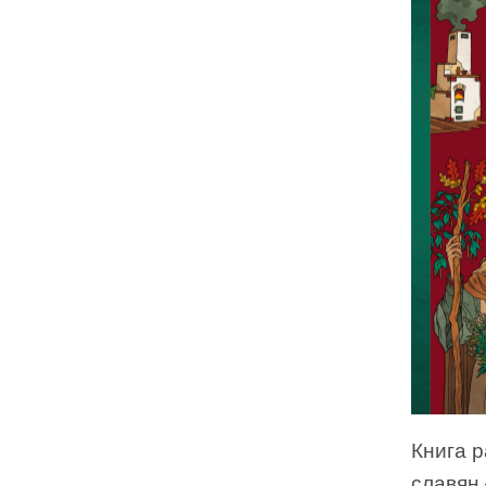
Книга 
славян 