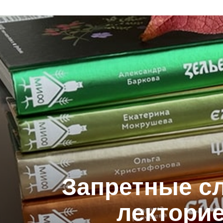
Запретные сл
лекторие