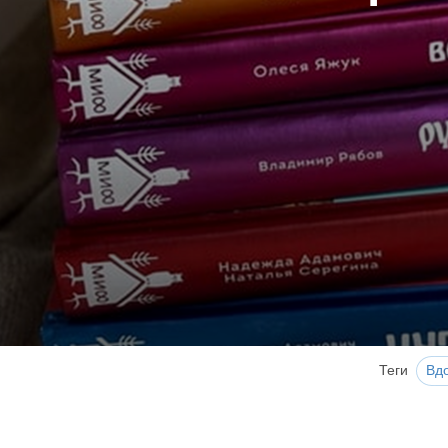
Теги
Вд