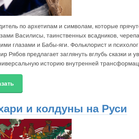
дитель по архетипам и символам, которые прячут
азами Василисы, таинственных всадников, череп
ими глазами и Бабы-яги. Фольклорист и психолог
р Рябов предлагает заглянуть вглубь сказки и у
универсальную историю внутренней трансформац
азать
хари и колдуны на Руси