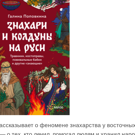
рассказывает о феномене знахарства у восточны
— о тех, кто лечил, помогал людям и хранил нар