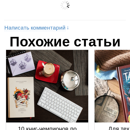
Написать комментарий
Похожие статьи
10 книг-чемпионов по
Для тех