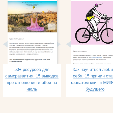
50+ ресурсов для
Как научиться люби
саморазвития, 15 выводов
себя, 15 причин ста
про отношения и обои на
фанатом книг и МИФ
июль
будущего