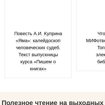
Повесть А.И. Куприна
Что
«Яма»: калейдоскоп
МИФотво
человеческих судеб.
Топ
Текст выпускницы
эле
курса «Пишем о
биб
книгах»
Полезное чтение на выходных