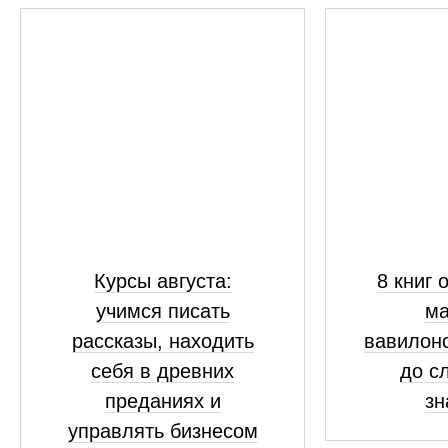
Курсы августа:
8 книг 
учимся писать
ма
рассказы, находить
вавилонс
себя в древних
до с
преданиях и
зн
управлять бизнесом