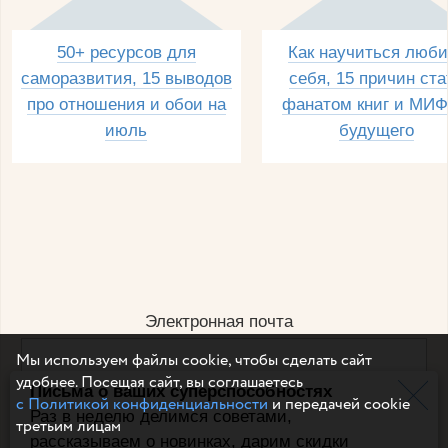
50+ ресурсов для
Как научиться люби
саморазвития, 15 выводов
себя, 15 причин ста
про отношения и обои на
фанатом книг и МИФ
июль
будущего
Электронная почта
Мы используем файлы cookie, чтобы сделать сайт
удобнее. Посещая сайт, вы соглашаетесь
Письма о ваших суперспособностях
Например, dulsineya@gmail.com
с Политикой конфиденциальности
и передачей cookie
Без спама и смс
Раз в неделю делимся советами,
третьим лицам
рассказываем о новинках, дарим скидки