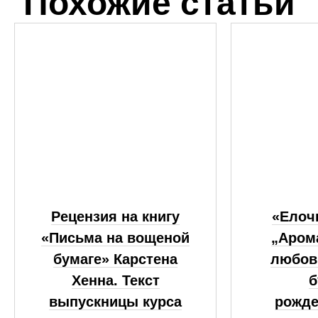
Похожие статьи
Рецензия на книгу
«Елоч
«Письма на вощеной
„Аром
бумаге» Карстена
любов
Хенна. Текст
б
выпускницы курса
рожде