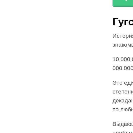
Гуг
История
знакомь
10 000 
000 000
Это еди
степени
декада
по люб
Выдающ
необъят