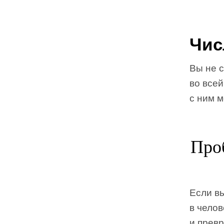
Чис
Вы не с
во всей
с ним м
Проб
Если в
в челов
и превр