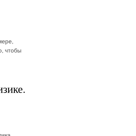
мере,
о, чтобы
изике.
лика,