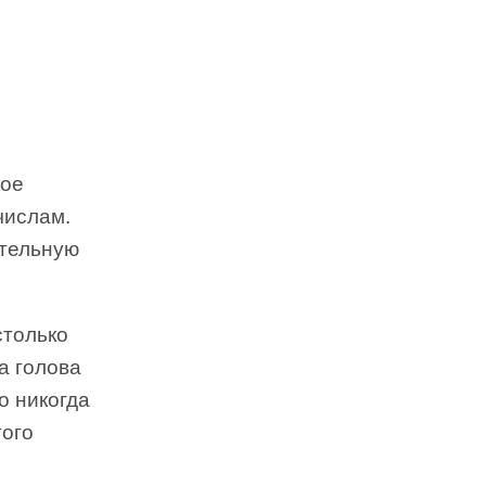
ое
числам.
ительную
столько
а голова
о никогда
того