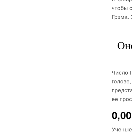
чтобы 
Грэма. 
Оно
Число Г
голове,
предст
ее про
0,0
Ученые