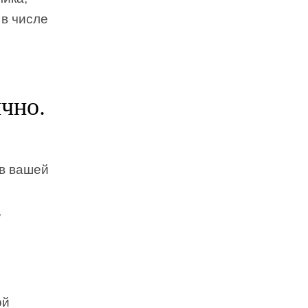
в числе
чно.
 в вашей
,
ой