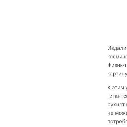
Издали
космич
Физик-
картину
К этим 
гигантс
рухнет 
не може
потребо