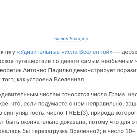
Антон Бахарев
 книгу
«Удивительные числа Вселенной»
— дерзк
еское путешествие по девяти самым необычным 
теоретик Антонио Падилья демонстрирует пораз
 того, как устроена Вселенная.
удивительным числам относятся число Грэма, на
кое, что, если подумаете о нем неправильно, ваш
в сингулярность; число TREE(3), природа которог
т быть окончательно доказана, потому что для э
валась бы перезагрузка Вселенной; и число 10–