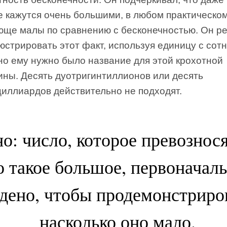
е кажутся очень большими, в любом практическо
юще малы по сравнению с бесконечностью. Он р
стрировать этот факт, используя единицу с сот
но ему нужно было название для этой крохотной
ины. Десять дуотригинтиллионов или десять
циллиардов действительно не подходят.
о: число, которое превознося
о такое большое, первоначал
дено, чтобы продемонстриро
насколько оно мало.