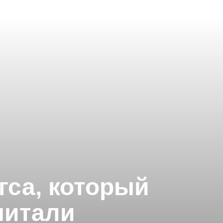
ггса, который
считали