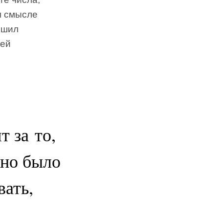
м смысле
ешил
ней
т за то,
ьно было
вать,