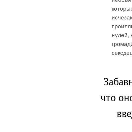
которы
исчеза
проиллю
нулей, 
громад
сексде
Забавн
что он
вве