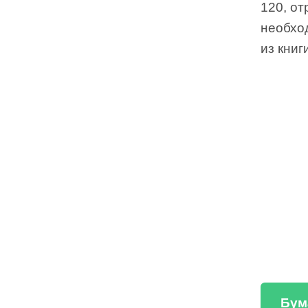
120, о
необхо
из книг
Бум