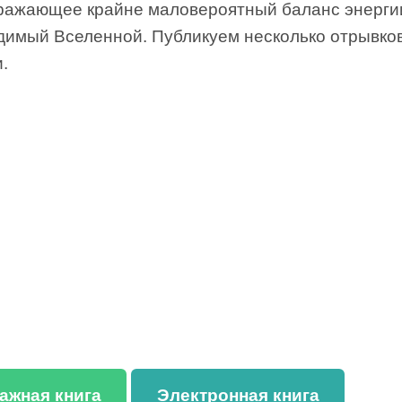
тражающее крайне маловероятный баланс энерги
димый Вселенной. Публикуем несколько отрывко
и.
ажная книга
Электронная книга