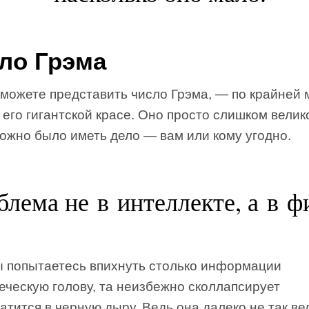
ло Грэма
можете представить число Грэма, — по крайней 
 его гигантской красе. Оно просто слишком велик
ожно было иметь дело — вам или кому угодно.
лема не в интеллекте, а в ф
ы попытаетесь впихнуть столько информации
еческую голову, та неизбежно сколлапсирует
атится в черную дыру. Ведь она далеко не так ве