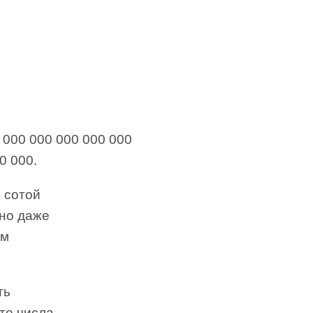
0 000 000 000 000 000
0 000.
в сотой
жно даже
ом
ть
те числа,