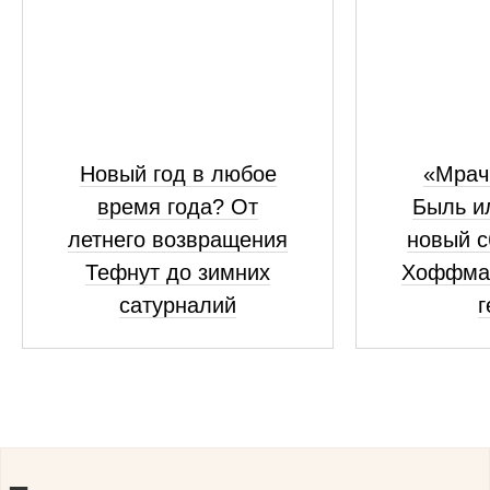
Новый год в любое
«Мрач
время года? От
Быль и
летнего возвращения
новый с
Тефнут до зимних
Хоффма
сатурналий
г