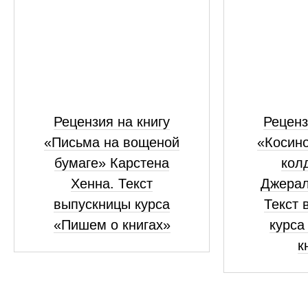
Рецензия на книгу
Реценз
«Письма на вощеной
«Косино
бумаге» Карстена
кол
Хенна. Текст
Джерал
выпускницы курса
Текст 
«Пишем о книгах»
курса
к