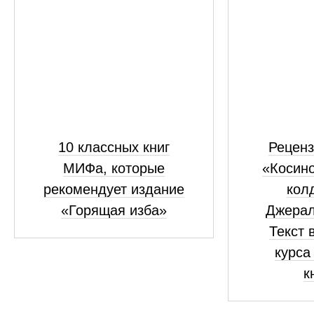
10 классных книг
Реценз
МИФа, которые
«Косино
рекомендует издание
кол
«Горящая изба»
Джерал
Текст 
курса
к