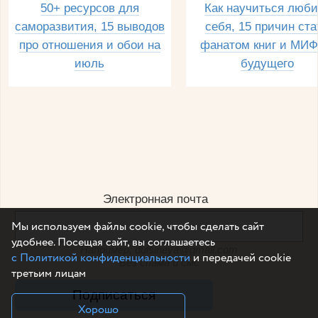
50+ ресурсов для
Как научиться люби
саморазвития, 15 выводов
себя, 15 причин ста
про отношения и обои на
фанатом книг и МИФ
июль
будущего
Электронная почта
Мы используем файлы cookie, чтобы сделать сайт
удобнее. Посещая сайт, вы соглашаетесь
Например, dulsineya@gmail.com
с Политикой конфиденциальности
и передачей cookie
Без спама и смс
третьим лицам
Подписаться
Хорошо