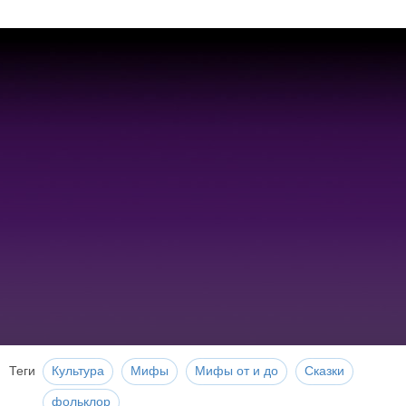
Теги
Культура
Мифы
Мифы от и до
Сказки
фольклор