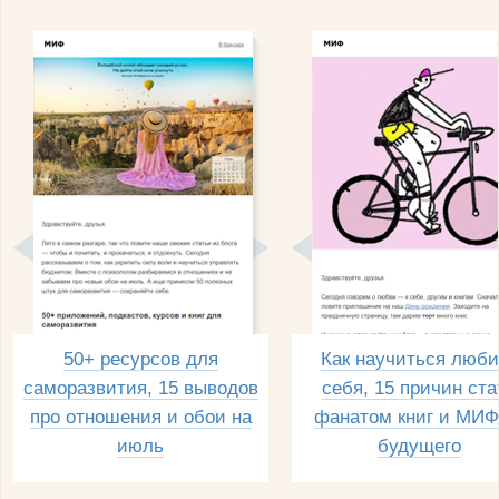
50+ ресурсов для
Как научиться люби
саморазвития, 15 выводов
себя, 15 причин ста
про отношения и обои на
фанатом книг и МИФ
июль
будущего