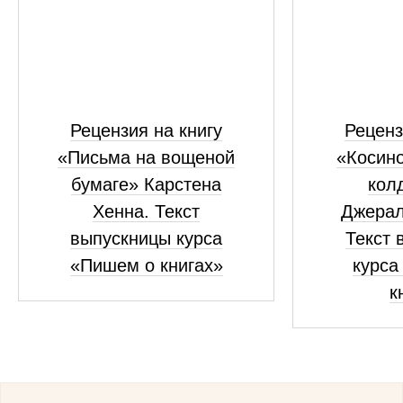
Рецензия на книгу
Реценз
«Письма на вощеной
«Косино
бумаге» Карстена
кол
Хенна. Текст
Джерал
выпускницы курса
Текст 
«Пишем о книгах»
курса
к