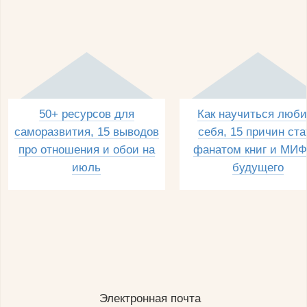
50+ ресурсов для
Как научиться люби
саморазвития, 15 выводов
себя, 15 причин ста
про отношения и обои на
фанатом книг и МИФ
июль
будущего
Электронная почта